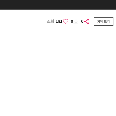
조회
181
0
0
자막보기