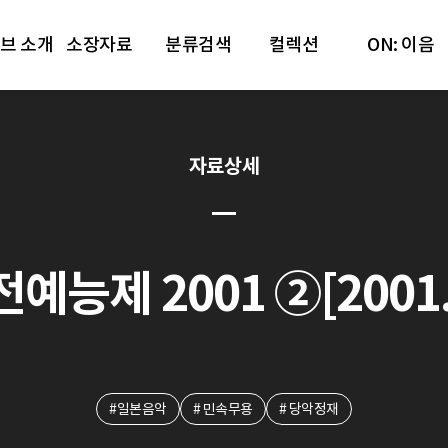
브 소개
소장자료
분류검색
컬렉션
ON: 이음
자료상세
예능제 2001 ②[2001.1
#일본음악
# 민속무용
# 당악정재