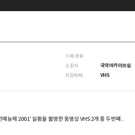
기록 분류
국악아카이브실
소장처
VHS
저장매체
예능제 2001' 실황을 촬영한 동영상 VHS 2개 중 두번째 .