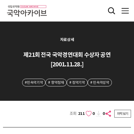
자료상세
제21회 전국 국악경연대회 수상자 공연
[2001.11.28.]
#민속악기악
# 향악정재
# 정악기악
# 민속악성악
조회
211
0
0
자막보기