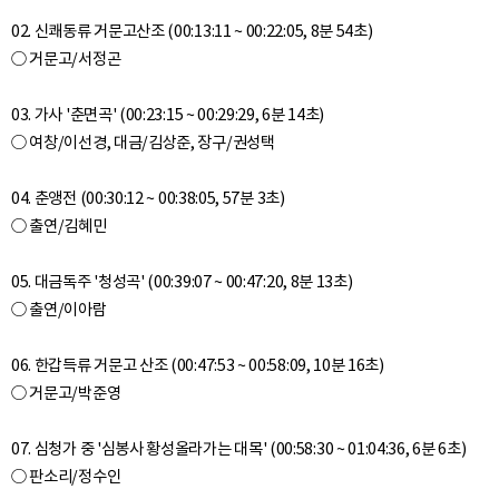
02. 신쾌동류 거문고산조 (00:13:11 ~ 00:22:05, 8분 54초)
○ 거문고/서정곤
03. 가사 '춘면곡' (00:23:15 ~ 00:29:29, 6분 14초)
○ 여창/이선경, 대금/김상준, 장구/권성택
04. 춘앵전 (00:30:12 ~ 00:38:05, 57분 3초)
○ 출연/김혜민
05. 대금독주 '청성곡' (00:39:07 ~ 00:47:20, 8분 13초)
○ 출연/이아람
06. 한갑득류 거문고 산조 (00:47:53 ~ 00:58:09, 10분 16초)
○ 거문고/박준영
07. 심청가 중 '심봉사 황성올라가는 대목' (00:58:30 ~ 01:04:36, 6분 6초)
○ 판소리/정수인