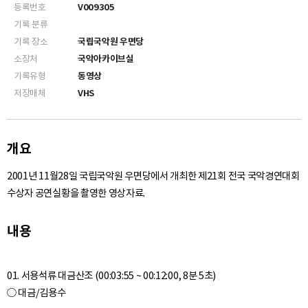
등록번호
V009305
기록 분류
기록 장소
국립국악원 우면당
소장처
국악아카이브실
기록유형
동영상
저장매체
VHS
개요
2001년 11월28일 국립국악원 우면당에서 개최한 제21회 전국 국악경연대회
수상자 공연실황을 촬영한 영상자료.
내용
01. 서용석류 대금산조 (00:03:55 ~ 00:12:00, 8분 5초)
○ 대금/김용수