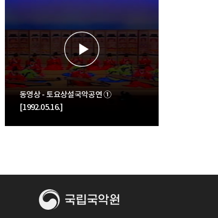
동영상 - 토요상설국악공연 ①
[1992.05.16.]