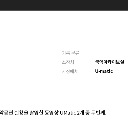
기록 분류
국악아카이브실
소장처
U-matic
저장매체
공연 실황을 촬영한 동영상 UMatic 2개 중 두번째.