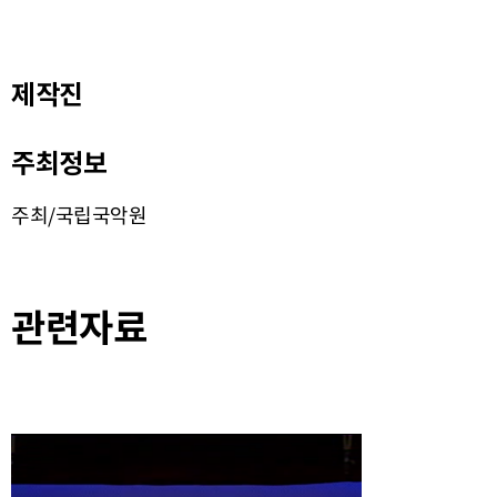
제작진
주최정보
주최/국립국악원
관련자료