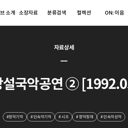
브 소개
소장자료
분류검색
컬렉션
ON: 이음
자료상세
국악공연 ② [1992.05
#정악기악
# 민속악기악
# 시조
# 향악정재
# 민속악성악