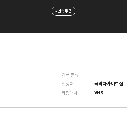
#민속무용
기록 분류
국악아카이브실
소장처
VHS
저장매체