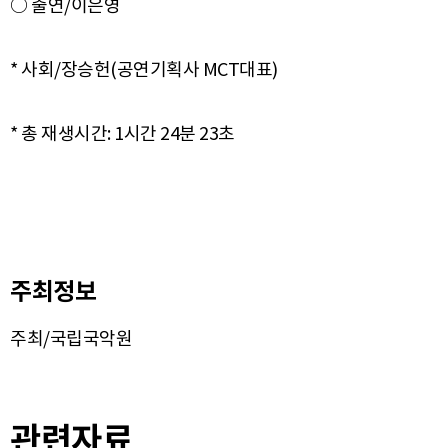
○ 출연/이은영
* 사회/장승헌(공연기획사 MCT대표)
주최정보
주최/국립국악원
관련자료