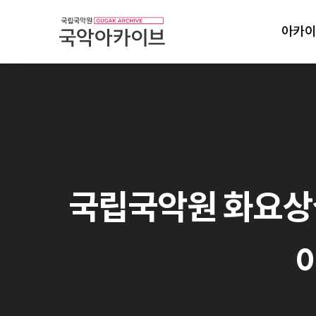
아카이
국립국악원 화요상설
이