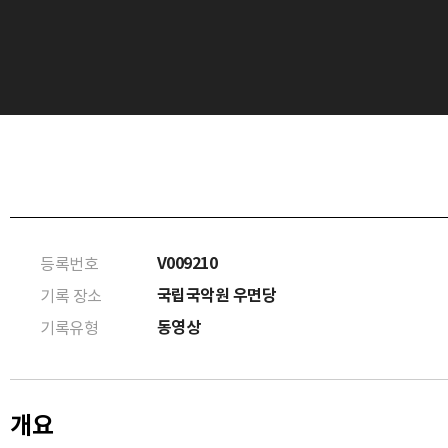
V009210
등록번호
국립국악원 우면당
기록 장소
동영상
기록유형
개요