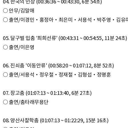
04. 한국의 인상 (00:36:36 ~ 00:43:30, 6분 54초)
○ 안무/김말애
○ 출연/이경민‧홍정아‧최은미‧서용석‧박주영‧김유
05. 달구벌 입춤 '최희선류' (00:43:31 ~ 00:54:55, 11분 24초)
○ 출연/이은영
06. 진쇠춤 '이동안류' (00:58:20 ~ 01:07:12, 8분 52초)
○ 출연/서용석‧정우철‧정재철‧김형섭‧정명훈
07. 장고춤 (01:07:13 ~ 01:13:40, 6분 27초)
○ 출연/춤타래무용단
08. 양산사찰학춤 (01:07:13 ~ 01:22:29, 15분 16초)