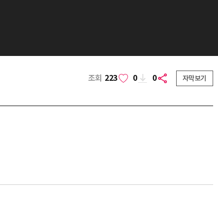
조회
223
0
0
자막보기