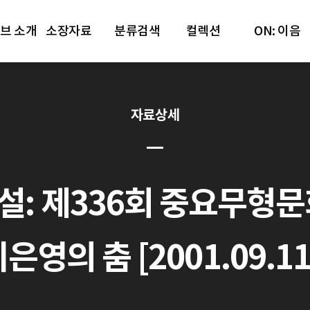
브 소개
소장자료
분류검색
컬렉션
ON: 이음
자료상세
: 제336회 중요무형
은영의 춤 [2001.09.11