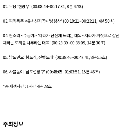
02. 무용 '한량무' (00:08:44~00:17:31, 8분 47초)
03. 피리독주 <유초신지곡> '상령산' (00:18:21~00:23:11, 4분 50초)
04. 판소리 <수궁가> '자라가 산신제 드리는 대목~ 자라가 거짓으로 잘난
체하는 토끼를 나무라는 대목' (00:23:39~00:38:09, 14분 30초)
05. 남도민요 '봄노래, 신뱃노래' (00:38:46~00:47:41, 8분 55초)
06. 사물놀이 '삼도설장구' (00:48:05~01:03:51, 15분 46초)
주최정보