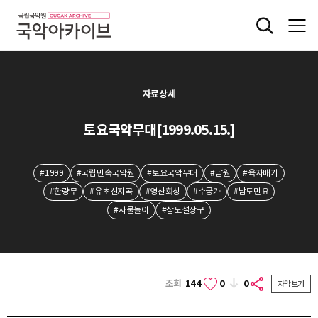
자료상세
토요국악무대[1999.05.15.]
#1999
#국립민속국악원
#토요국악무대
#남원
#육자배기
#한량무
#유초신지곡
#영산회상
#수궁가
#남도민요
#사물놀이
#삼도설장구
조회
144
0
0
자막보기