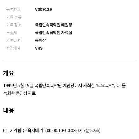
등록번호
V009129
기록 분류
기록 장소
국립민속국악원 예원당
소장처
국립민속국악원 자료실
기록유형
동영상
저장매체
VHS
개요
1999년 5월 15일 국립민속국악원 예원당에서 개최한 '토요국악무대'를
녹화한 동영상자료.
내용
01. 기악합주 '육자배기' (00:00:10~00:08:02, 7분 52초)