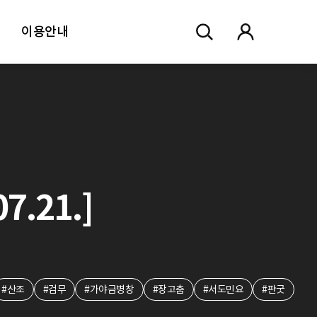
이용안내
.21.]
#산조
#검무
#가야금병창
#장고춤
#서도민요
#판굿