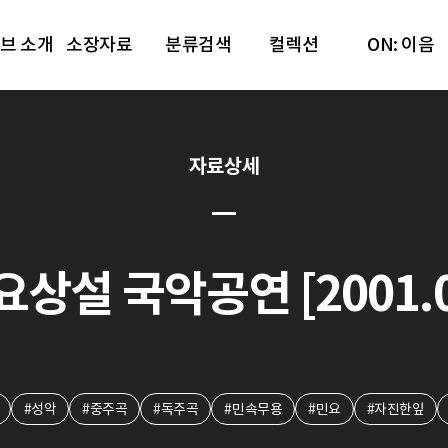
브 소개
소장자료
분류검색
컬렉션
ON: 이음
자료상세
토요상설 국악공연 [2001.07
#성악
#중주곡
#독주곡
#민속무용
#민요
#자진한잎