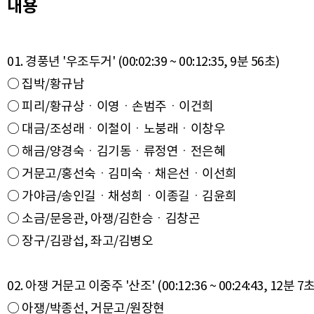
내용
01. 경풍년 '우조두거' (00:02:39 ~ 00:12:35, 9분 56초)
○ 집박/황규남
○ 피리/황규상ㆍ이영ㆍ손범주ㆍ이건희
○ 대금/조성래ㆍ이철이ㆍ노붕래ㆍ이창우
○ 해금/양경숙ㆍ김기동ㆍ류정연ㆍ전은혜
○ 거문고/홍선숙ㆍ김미숙ㆍ채은선ㆍ이선희
○ 가야금/송인길ㆍ채성희ㆍ이종길ㆍ김윤희
○ 소금/문응관, 아쟁/김한승ㆍ김창곤
○ 장구/김광섭, 좌고/김병오
02. 아쟁 거문고 이중주 '산조' (00:12:36 ~ 00:24:43, 12분 7초
○ 아쟁/박종선, 거문고/원장현