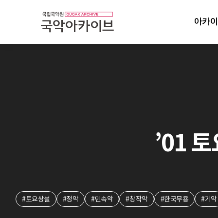
아카이
’01 
#토요상설
#정악
#민속악
#창작악
#한국무용
#기악