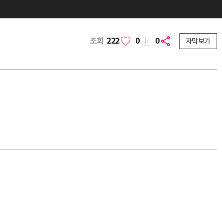
조회
222
0
0
자막보기