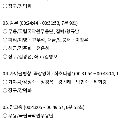
○ 장구/장덕화
03. 검무 (00:24:44 ~ 00:31:53, 7분 9초)
○ 무용/국립국악원무용단, 집박/황규남
○ 피리/이영ㆍ고우석, 대금/노붕래ㆍ이창우
○ 해금/김준희ㆍ전은혜
○ 장구/김광섭, 좌고/김병오
04. 가야금병창 '죽장망혜· 화초타령' (00:31:54 ~ 00:43:04, 
○ 가야금/강정숙ㆍ정경옥ㆍ강선례ㆍ박현숙ㆍ위희경
○ 장구/장덕화
05. 장고춤 (00:43:05 ~ 00:49:57, 6분 52초)
○ 무용/국립국악원무용단