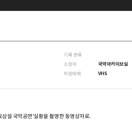
기록 분류
국악아카이브실
소장처
VHS
저장매체
'토요상설 국악공연'실황을 촬영한 동영상자료.