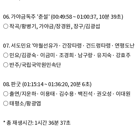
06. 가야금독주 '춘설' (00:49:58 ~ 01:00:37, 10분 39초)
○ 작곡/황병기, 가야금/장경원, 장구/김광섭
07. 서도민요 '야월선유가· 간장타령· 건드렁타령· 연평도난봉가' (01
○ 민요/김광숙· 이금미· 조경희· 남구랑· 유지숙· 강효주
○ 반주/국립국악원민속단
08. 판굿 (01:15:14 ~ 01:36:20, 20분 6초)
○ 출연/지운하· 이용태· 김수용· 백진석· 권오성· 이대원
○ 태평소/황광엽