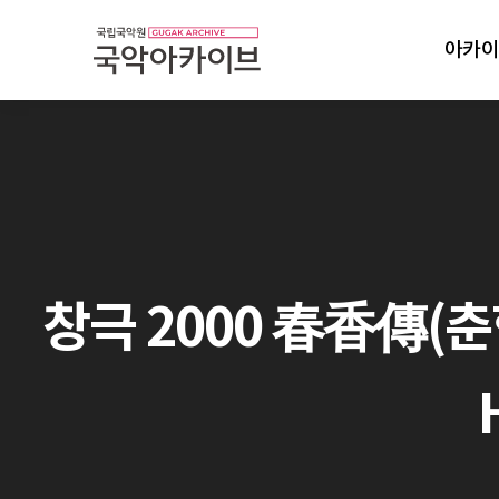
아카이
창극 2000 春香傳(춘향