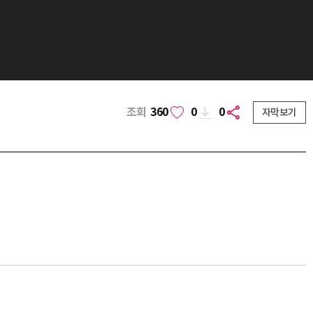
조회
360
0
0
자막보기