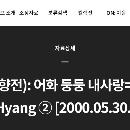
브 소개
소장자료
분류검색
컬렉션
ON: 이음
자료상세
전): 어화 둥둥 내사랑=The
Hyang ② [2000.05.30.