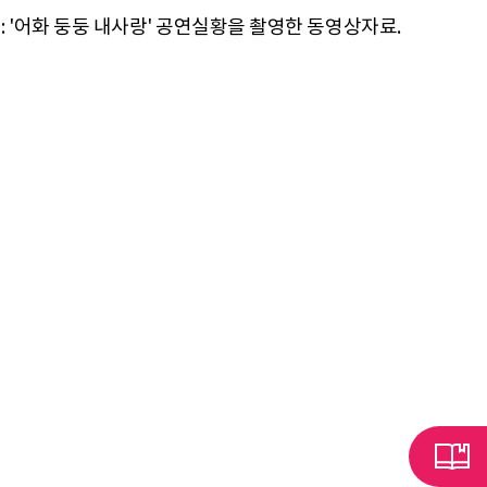
): '어화 둥둥 내사랑' 공연실황을 촬영한 동영상자료.