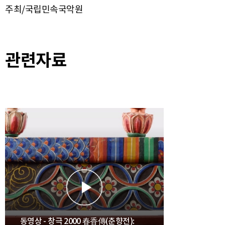
주최/국립민속국악원
관련자료
동영상 - 창극 2000 春香傳(춘향전):