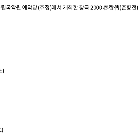
0분 국립국악원 예악당(추정)에서 개최한 창극 2000 春香傳(춘향전
초)
초)