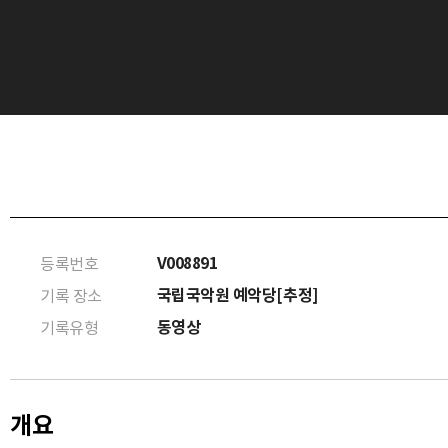
V008891
등록번호
국립국악원 예악당[추정]
기록 장소
동영상
기록유형
개요