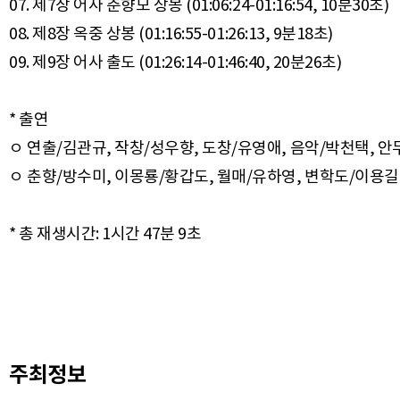
07. 제7장 어사 춘향모 상봉 (01:06:24-01:16:54, 10분30초)
08. 제8장 옥중 상봉 (01:16:55-01:26:13, 9분18초)
09. 제9장 어사 출도 (01:26:14-01:46:40, 20분26초)
* 출연
ㅇ 연출/김관규, 작창/성우향, 도창/유영애, 음악/박천택, 
ㅇ 춘향/방수미, 이몽룡/황갑도, 월매/유하영, 변학도/이용길
주최정보