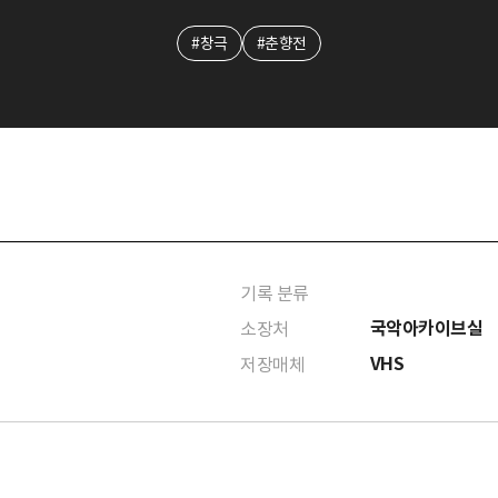
#창극
#춘향전
기록 분류
국악아카이브실
소장처
VHS
저장매체