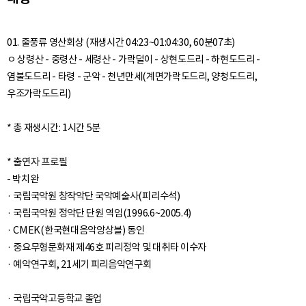
01. 줄풍류 영산회상 (재생시간 04:23~01:04:30, 60분07초)
ㅇ 상령산 - 중령산 - 세령산 - 가락덜이 - 상현도드리 - 하현도드리 -
염불도드리 - 타령 - 군악 - 천년만세(계면가락도드리, 양청도드리,
우조가락도드리)
* 총 재생시간: 1시간 5분
* 출연자 프로필
- 박치완
· 국립국악원 창작악단 국악예술사(피리수석)
· 국립국악원 정악단 단원 역임(1996.6~2005.4)
· CMEK(한국현대음악앙상블) 동인
· 중요무형문화재 제46호 피리정악 및 대취타 이수자
· 예악연구회, 21세기 피리음악연구회
· 국립국악고등학교 졸업