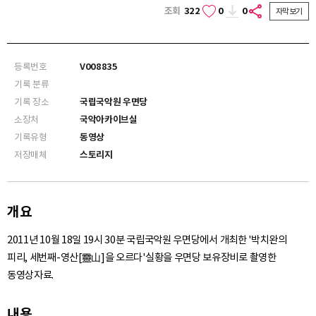
조회
322
0
0
자막보기
등록번호
V008835
기록 분류
기록 장소
국립국악원 우면당
소장처
국악아카이브실
기록유형
동영상
저장매체
스토리지
개요
2011년 10월 18일 19시 30분 국립국악원 우면당에서 개최한 '박치완의
피리, 세번째-영산[靈山]을 오르다'실황을 우면당 보유장비로 촬영한
동영상자료.
내용