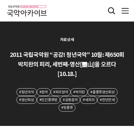
자료상세
2011 국립국악원 “공감! 청년국악” 10월: 제650회
박치완의 피리, 세번째-영산[靈山]을 오르다
[10.18.]
#청년국악
#정악
#피리정악
#박치완
#줄풍류영산회상
#영산회상
#민간풍류방
#궁중음악
#세피리
#천년만세
#뒷풍류