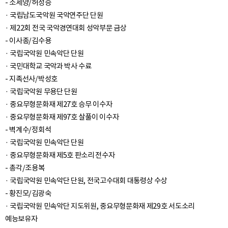
- 소세양/허정승
· 국립남도국악원 국악연주단 단원
· 제22회 전국 국악경연대회 성악부문 금상
- 이사종/김수용
· 국립국악원 민속악단 단원
· 국민대학교 국악과 박사 수료
- 지족선사/박성호
· 국립국악원 무용단 단원
· 중요무형문화재 제27호 승무 이수자
· 중요무형문화재 제97호 살풀이 이수자
- 벽계수/정회석
· 국립국악원 민속악단 단원
· 중요무형문화재 제5호 판소리 전수자
- 총각/조용복
· 국립국악원 민속악단 단원, 전국고수대회 대통령상 수상
- 황진모/김광숙
· 국립국악원 민속악단 지도위원, 중요무형문화재 제29호 서도소리
예능보유자