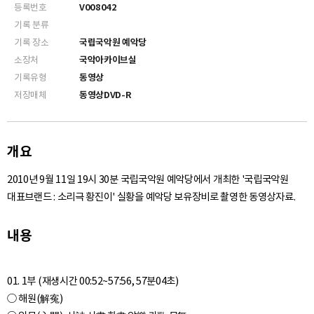
등록번호
V008042
기록 분류
기록 장소
국립국악원 예악당
소장처
국악아카이브실
기록유형
동영상
저장매체
동영상DVD-R
개요
2010년 9월 11일 19시 30분 국립국악원 예악당에서 개최한 '국립국악원
대표브랜드 : 소리극 황진이' 실황을 예악당 보유장비로 촬영한 동영상자료.
내용
01. 1부 (재생시간 00:52~57:56, 57분04초)
○ 해원(解寃)