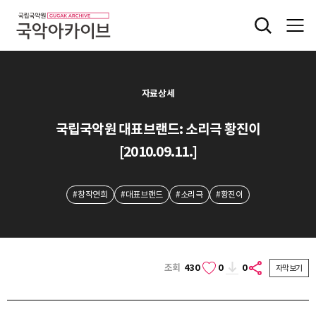
자료상세
국립국악원 대표브랜드: 소리극 황진이
[2010.09.11.]
#창작연희
#대표브랜드
#소리극
#황진이
조회
430
0
0
자막보기