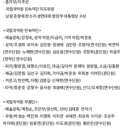
- 총각모/이주은
· 국립국악원 민속악단 지도위원
· 남원 춘향제 판소리 경연대회 명창부 대통령상 수상
<국립국악원 민속악단>
- 예술감독/강정숙, 성악 악장/이금미, 기악 악장/박준호
- 성악/조경희·유지숙·김민경·장경애·김민정·조항아(연수단원)·박연하
(연수단원)·노해현(연수단원)·심상윤(연수단원)·조정희(준단원)·하윤주
(정악단 연수단원)
- 피리/황광엽, 태평소/이호진, 대금/길덕석·문재덕·원완철, 소금/김충환
- 해금/김정림·김선구·김지희, 가야금/박준호·위희경·이여진(준단원)
- 거문고/한민택, 아쟁/김영길·신재현(연수단원)
- 타악/정준호·강형수·윤서경·최경배(연수단원), 신디/오세정(연수단원)
<국립국악원 무용단>
- 예술감독/계현순, 조안무/양선희, 선비/김태훈·안덕기
- 무용/박경순·백진희·이명희·이지연·유재연·최성희·이지은·조은주·
박지애(준단원)·임동연(준단원)·이도경(준단원)·황은진(연수단원)