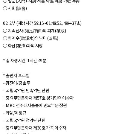
○ 입문(入門)-시詩 서書 화畵 악樂 가歌 무舞
○ 시회(詩會)
02. 2부 (재생시간 59:15~01:48:52, 49분37초)
○ 지족선사(知足禪師)의 파계(破戒)
○ 벽계수(碧溪水)의 낙마(落馬)
○ 화담(花潭)과의 사랑
* 총 재생시간: 1시간 49분
* 출연자 프로필
- 황진이/강효주
· 국립국악원 민속악단 단원
· 중요무형문화재 제57호 경기민요 이수자
· MBC 전주대사습놀이 민요부문 장원
- 화담/이정규
· 국립국악원 정악단 단원
· 중요무형문화재 제30호 가곡 이수자