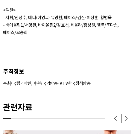
<객원>
- 지휘/진성수, 테너/이영국·유명환, 베이스/김산·이상훈·황병욱
- 바이올린1/서영완, 바이올린2/강호선, 비올라/홍성원, 첼로/조다솜,
주최정보
주최/국립국악원, 후원/국악방송·KTV한국정책방송
관련자료