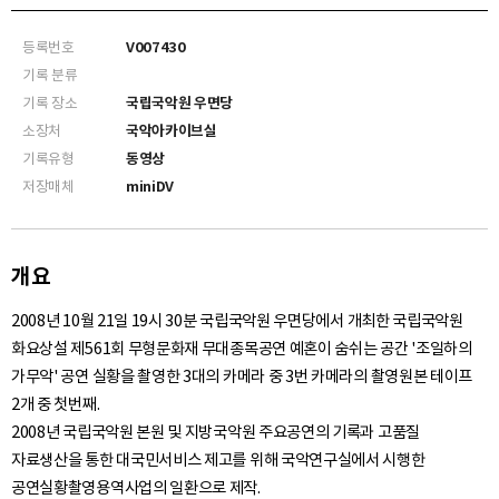
등록번호
V007430
기록 분류
기록 장소
국립국악원 우면당
소장처
국악아카이브실
기록유형
동영상
저장매체
miniDV
개요
2008년 10월 21일 19시 30분 국립국악원 우면당에서 개최한 국립국악원
화요상설 제561회 무형문화재 무대종목공연 예혼이 숨쉬는 공간 '조일하의
가무악' 공연 실황을 촬영한 3대의 카메라 중 3번 카메라의 촬영원본 테이프
2개 중 첫번째.
2008년 국립국악원 본원 및 지방국악원 주요공연의 기록과 고품질
자료생산을 통한 대국민서비스 제고를 위해 국악연구실에서 시행한
공연실황촬영용역사업의 일환으로 제작.