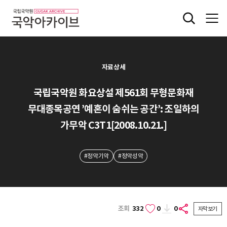
자료상세
국립국악원 화요상설 제561회 무형문화재
무대종목공연 ’예혼이 숨쉬는 공간’: 조일하의
가무악 C3T1[2008.10.21.]
#정악기악
#정악성악
조회
332
0
0
자막보기