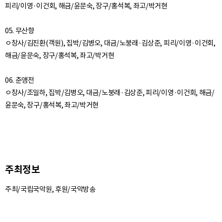
피리/이영·이건회, 해금/윤문숙, 장구/홍석복, 좌고/박거현
05. 무산향
ㅇ창사/김진환(객원), 집박/김병오, 대금/노붕래·김상준, 피리/이영·이건회,
해금/윤문숙, 장구/홍석복, 좌고/박거현
06. 춘앵전
ㅇ창사/조일하, 집박/김병오, 대금/노붕래·김상준, 피리/이영·이건회, 해금/
주최정보
주최/국립국악원, 후원/국악방송