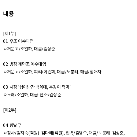
내용
[제1부]
01. 우조 이수대엽
ㅇ거문고/조일하, 대금/김상준
02. 병창 계면조 이수대엽
ㅇ거문고/조일하, 피리/이건회, 대금/노붕래, 해금/황애자
03. 시창 '십이난간 백옥대, 추강이 적막'
ㅇ노래/조일하, 대금·단소/김상준
[제2부]
04. 향발무
ㅇ창사/김지숙(객원)·김다혜(객원), 집박/김병오, 대금/노붕래·김상준,