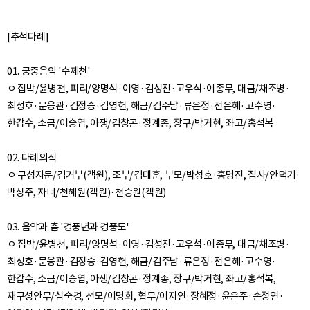
[추석다례]
01. 궁중음악 '수제천'
ㅇ 집박/윤병천, 피리/양명석·이영·김성진·고우석·이종무, 대금/채조병·
최성호·문응관·김정승·김영헌, 해금/김주남·류은정·전은혜·고수영·
한갑수, 소금/이승엽, 아쟁/김창곤·정계종, 장구/박거현, 좌고/홍석복
02. 다례의식
ㅇ 구성자문/김거부(객원), 조부/김태훈, 부모/박성호·홍명진, 집사/안덕기·
박상주, 자녀/천혜원(객원)·천승원(객원)
03. 음악과 춤 '경풍년과 경풍도'
ㅇ 집박/윤병천, 피리/양명석·이영·김성진·고우석·이종무, 대금/채조병·
최성호·문응관·김정승·김영헌, 해금/김주남·류은정·전은혜·고수영·
한갑수, 소금/이승엽, 아쟁/김창곤·정계종, 장구/박거현, 좌고/홍석복,
재구성안무/심숙경, 선모/이명희, 협무/이지연·장혜정·윤은주·손정연·