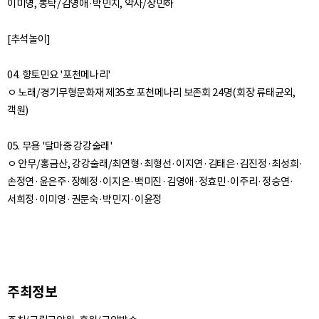
이미영, 봉탁/김영애·박민지, 악사/장민하
[추석놀이]
04. 향토민요 '포천메나리'
ㅇ 노래/경기무형문화재 제35호 포천메나리 보존회 24명(회장 류태균외,
객원)
05. 무용 '달마중 강강술래'
ㅇ 안무/홍금산, 강강술래/최연형·최형선·이지연·김태은·김진정·최성희·
손정연·윤은주·장혜정·이지은·백미진·김영애·정효민·이주리·정승연·
주최정보