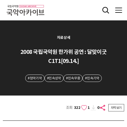
자료상세
2008 국립국악원 한가위 공연 : 달맞이굿
C1T1[09.14.]
#정악기악
#민속성악
#민속무용
#민속기악
조회
322
1
0
자막보기