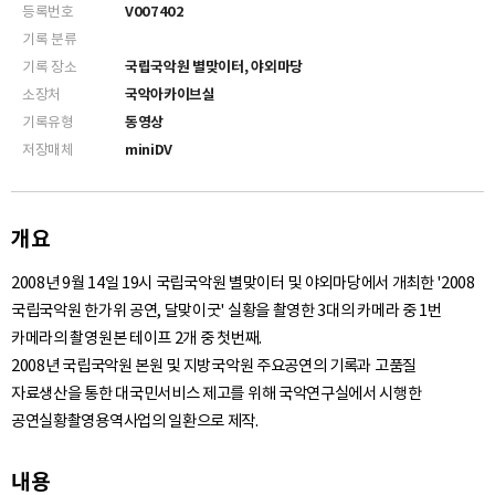
등록번호
V007402
기록 분류
기록 장소
국립국악원 별맞이터, 야외마당
소장처
국악아카이브실
기록유형
동영상
저장매체
miniDV
개요
2008년 9월 14일 19시 국립국악원 별맞이터 및 야외마당에서 개최한 '2008
국립국악원 한가위 공연, 달맞이굿' 실황을 촬영한 3대의 카메라 중 1번
카메라의 촬영원본 테이프 2개 중 첫번째.
2008년 국립국악원 본원 및 지방국악원 주요공연의 기록과 고품질
자료생산을 통한 대국민서비스 제고를 위해 국악연구실에서 시행한
공연실황촬영용역사업의 일환으로 제작.
내용