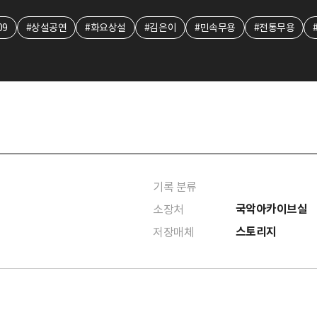
09
#상설공연
#화요상설
#김은이
#민속무용
#전통무용
기록 분류
국악아카이브실
소장처
스토리지
저장매체