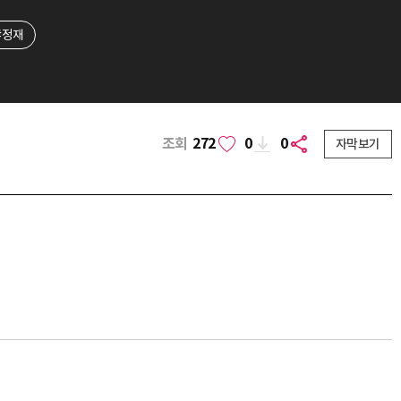
#정재
조회
272
0
0
자막보기