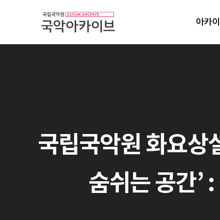
아카이
국립국악원 화요상설
숨쉬는 공간’ :