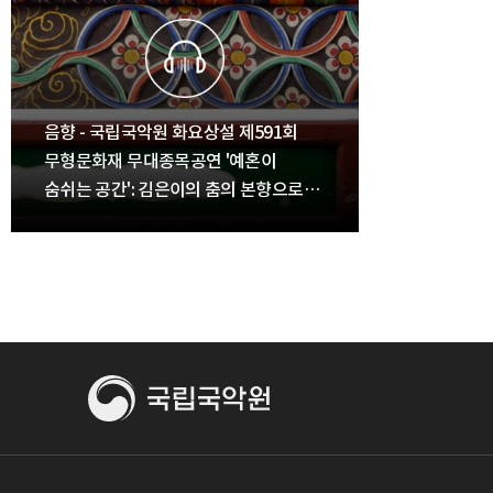
음향 - 국립국악원 화요상설 제591회
무형문화재 무대종목공연 '예혼이
숨쉬는 공간': 김은이의 춤의 본향으로
[2009.11.17.]