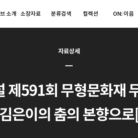
브 소개
소장자료
분류검색
컬렉션
ON: 이음
자료상세
 제591회 무형문화재 
 김은이의 춤의 본향으로[20