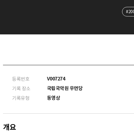
#20
V007274
등록번호
국립국악원 우면당
기록 장소
동영상
기록유형
개요