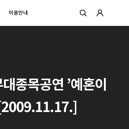
이용안내
무대종목공연 ’예혼이
09.11.17.]