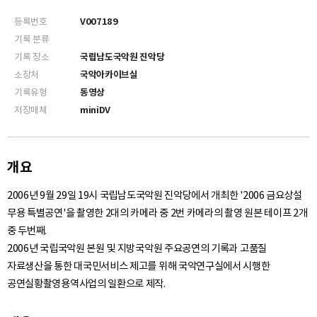
등록번호
V007189
기록 분류
기록 장소
국립남도국악원 진악당
소장처
국악아카이브실
기록유형
동영상
저장매체
miniDV
개요
2006년 9월 29일 19시 국립남도국악원 진악당에서 개최한 '2006 금요상설
무용 특별공연'을 촬영한 2대의 카메라 중 2번 카메라의 촬영 원본 테이프 2개
중 두번째.
2006년 국립국악원 본원 및 지방국악원 주요공연의 기록과 고품질
자료생산을 통한 대국민서비스 제고를 위해 국악연구실에서 시행한
공연실황촬영용역사업의 일환으로 제작.