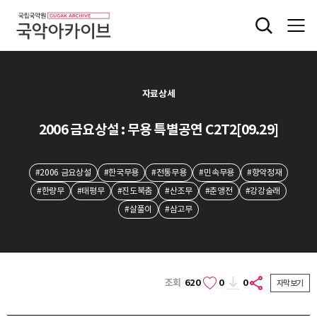
자료상세
2006 금요상설 : 무용 특별공연 C2T2[09.29]
#2006 금요상설
#한국무용
#전통무용
#민속무용
#향악정재
#한량무
#태평무
#진도북춤
#산조무
#춘앵전
#강강술래
#살풀이
#삼고무
조회
620
0
0
자막보기