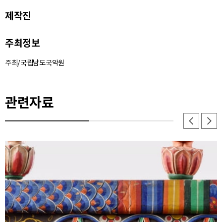
제작진
주최정보
주최/국립남도국악원
관련자료