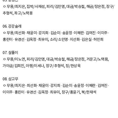
05. 춘앵전
ㅇ 무용/최지은, 집박/사재성, 피리/김인영, 대금/박승철, 해금/장은정, 장구/
추형석, 좌고/노택용
06. 강강술래
ㅇ 무용/최선화·채윤미·강지희·김순미·송윤정·이혜란·김여진·이미주·
홍린이·유경선·김옥정·최유미, 소리/소민영·지선화·김은실·허민희
07. 살풀이
ㅇ 무용/이노연, 피리/김인영, 대금/박승철, 해금/장은정, 거문고/노택용,
가야금/김희진, 아쟁/이세나, 장구/추형석, 징/한상욱
08. 삼고무
ㅇ 무용/최지은·최선화·채윤미·강지희·김순미·송윤정·이혜란·김여진·