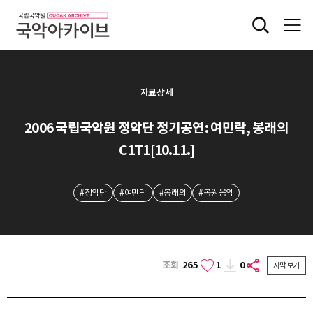
자료상세
2006 국립국악원 정악단 정기공연: 여민락, 봉래의
C1T1[10.11.]
#정악단
#여민락
#봉래의
#복원음악
조회
265
1
0
자막보기