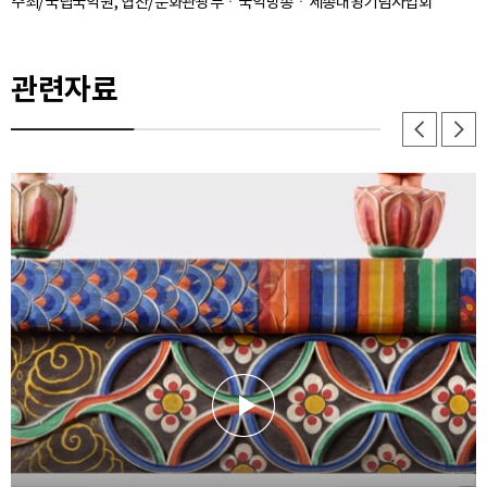
주최/국립국악원, 협찬/문화관광부ㆍ국악방송ㆍ세종대왕기념사업회
관련자료