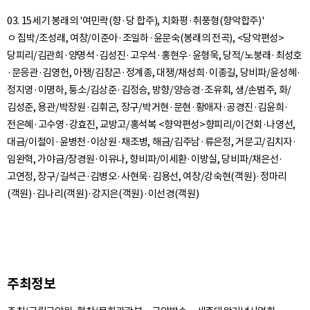
03. 15세기 봉래의 '여민락(향·당 합주), 치화평·취풍형(향악합주)'
ㅇ 집박/조성래, 여창/이준아·조일하·윤문숙(봉래의 전곡), <당악편성>
당피리/김관희·양명석·김성진·고우석·홍현우·윤형욱, 당적/노붕래·최성호
·문응관·김영헌, 아쟁/김창곤·정계종, 대쟁/채성희·이종길, 당비파/윤성혜·
정지영·이명하, 퉁소/김상준·김정승, 방향/양승경·조유회, 생/손범주, 화/
김성준, 용관/박장원·김휘곤, 장구/박거현·문현·황애자·공경진·김윤희·
전은혜·고수영·강효진, 교방고/홍석복 <향악편성>향피리/이건회·나영선,
대금/이철이·윤병천·이상원·채조병, 해금/김주남·류은정, 거문고/김치자·
임완혁, 가야금/장경원·이유나, 향비파/이세환·이방실, 당비파/채은선·
고연정, 장구/길석근·김병오·사현욱·김용선, 여창/강숙현(객원)·정마리
주최정보