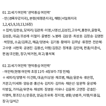
01. 21세기 여민락 '관악중심 여민락'
- 만(경록무강지곡), 본령(태평춘지곡), 해령(서일화지곡
1,2,4,5,9,10,13,16장)
ㅇ 집박/김한승, 당피리/김관희·이영,나영선,김성진,고우석,홍현우,윤형욱,
김성준, 대금/조성래·이철이·윤병천·노붕래·김상준·최성호·김정승·김영헌
·박장원, 소금/김휘곤, 해금/양경숙·김기동·황애자·김주남·류정연·전은혜·
고수영·사현욱·공경진·김용선, 아쟁/김창곤·정계종·김인애, 편종/이춘식,
편경/조인환, 장구/박거현, 좌고/홍석복
02. 21세기 여민락 '현악중심 여민락'
- 여민락(현행 여민락 초장 11각-4장 8각-7장 전체)
ㅇ 세피리/양명석·이건회, 대금/이상원·채조병, 해금/윤문숙·류은정,
거문고/이세화·양승경·홍선숙·김치자·김미숙·채은선·임완혁·윤성혜·
이방실, 가야금/유연숙·채성희·장경원·이유나·김윤희·고연정·강효진·
이명하, 평조단소/문응관, 양금/조유회·정지영, 생황/손범주, 아쟁/이종길,
장구/길석근