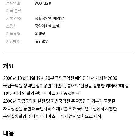
등록번호
V007128
기록 분류
기록 장소
국립국악원 예악당
소장처
국악아카이브실
기록유형
동영상
저장매체
miniDV
개요
2006년 10월 11일 19시 30분 국립국악원 예악당에서 개최한 2006
국립국악원 정악단 정기공연 '여민락, 봉래의' 실황을 촬영한 카메라 3대 중
1번 카메라의 촬영 원본 테이프 2개 중 첫번째.
2006년 국립국악원 본원 및 지방국악원 주요공연의 기록과 고품질
자료생산을 통한 대국민서비스 제고를 위해 국악연구실에서 시행한
공연실황촬영 및 데이터베이스 구축 사업의 일환으로 제작.
내용