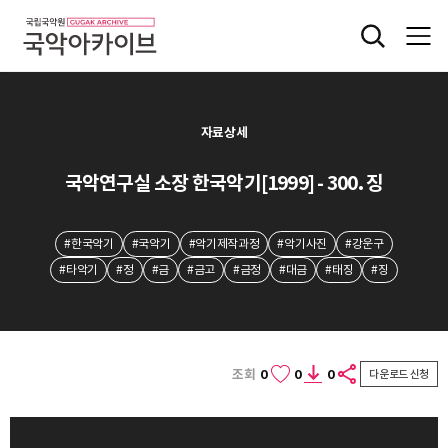
자료상세
국악연구실 소장 한국악기[1999] - 300. 징
#한국악기
#국악기
#악기제작과정
#악기사진
#강운구
#타악기
#정
#금
#금고
#금정
#대금
#태징
#징
조회
0
0
0
다운로드 신청