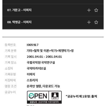
07. 거문고 - 이미지
08. 탁영금 - 이미지
11. 산조가야금 - 이미지
등록번호
I005917
12. 산조가야금 - 이미지
기록 분류
기타>철학 및 이론>악기>체명악기>징
기록 일시
2001.04.01 - 2001.04.01
13. 산조가야금 - 이미지
기록 장소
국립국악원 국악연구실
소장처
국악아카이브실
15. 탁영금 - 이미지
기록유형
이미지
저장매체
스토리지
18. 해금 - 이미지
열람 조건
온라인 열람, 다운로드 가능
공공누리
19. 정악용 아쟁 - 이미지
"공공누리 제 1유형: 출처