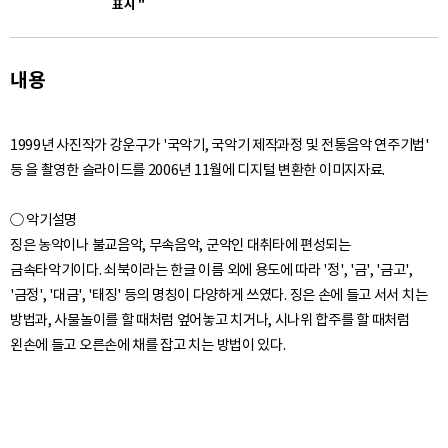
표시 "
20. 정악용 아쟁 - 이미지
21. 산조아쟁 - 이미지
내용
26. 산조아쟁 활 - 이미지
1999년 사진작가 강운구가 '국악기, 국악기 제작과정 및 전통음악 연주기법'
27. 산조아쟁 - 이미지
등 을 촬영한 슬라이드를 2006년 11월에 디지털 변환한 이미지자료.
28. 산조아쟁 - 이미지
○ 악기설명
징은 농악이나 불교음악, 무속음악, 군악인 대취타에 편성되는
29. 슬 - 이미지
금속타악기이다. 쇠북이라는 한글 이름 외에 용도에 따라 '정', '금', '금고',
'금정', '대금', '태징' 등의 명칭이 다양하게 쓰였다. 징은 손에 들고 서서 치는
30. 월금 - 이미지
방법과, 사물놀이를 할 때처럼 엎어놓고 치거나, 시나위 합주를 할 때처럼
31. 산조아쟁 - 이미지
32. 산조아쟁 - 이미지