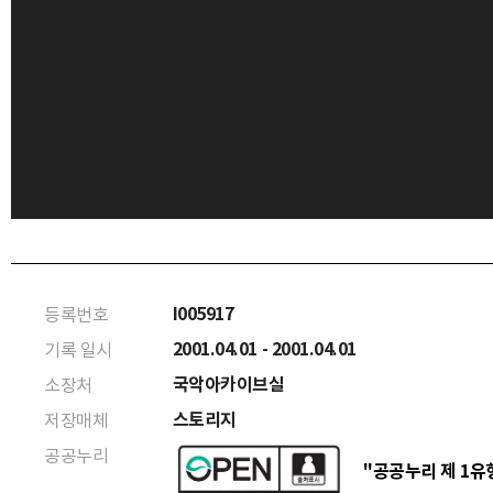
I005917
등록번호
2001.04.01 - 2001.04.01
기록 일시
국악아카이브실
소장처
스토리지
저장매체
공공누리
"공공누리 제 1유형