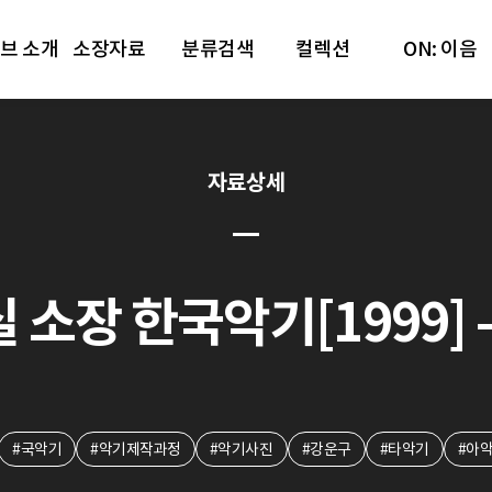
브 소개
소장자료
분류검색
컬렉션
ON: 이음
자료상세
소장 한국악기[1999] - 
#국악기
#악기제작과정
#악기사진
#강운구
#타악기
#아