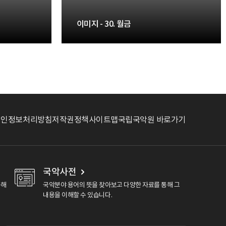
36. 당비파 - 이미지
이미지 - 30. 월금
37. 향비파 - 이미지
38. 향비파 - 이미지
39. 양금 - 이미지
개인정보처리방침
저작권정책
사이트맵
국립국악원 바로가기
40. 양금 - 이미지
41. 대금 - 이미지
국악사전
용해
국악분야 용어의 뜻을 찾아보고 다양한 자료를 통해 그
내용을 이해할 수 있습니다.
42. 옥저 - 이미지