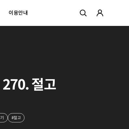
이용안내
270. 절고
악기
#절고