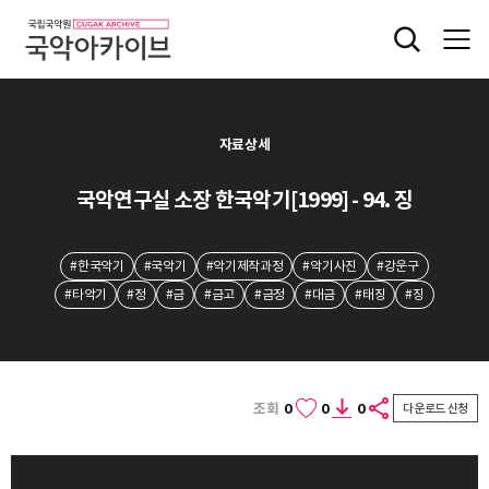
자료상세
국악연구실 소장 한국악기[1999] - 94. 징
#한국악기
#국악기
#악기제작과정
#악기사진
#강운구
#타악기
#정
#금
#금고
#금정
#대금
#태징
#징
조회
0
0
0
다운로드 신청