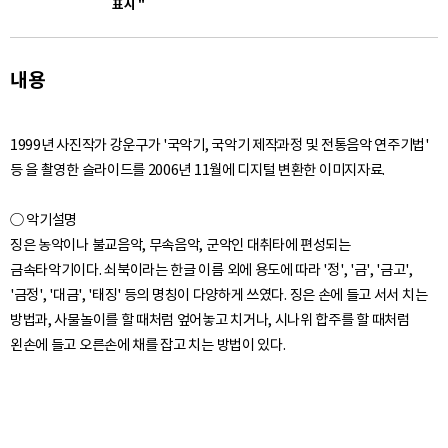
표시 "
20. 정악용 아쟁 - 이미지
21. 산조아쟁 - 이미지
내용
26. 산조아쟁 활 - 이미지
1999년 사진작가 강운구가 '국악기, 국악기 제작과정 및 전통음악 연주기법'
27. 산조아쟁 - 이미지
등 을 촬영한 슬라이드를 2006년 11월에 디지털 변환한 이미지자료.
28. 산조아쟁 - 이미지
○ 악기설명
징은 농악이나 불교음악, 무속음악, 군악인 대취타에 편성되는
29. 슬 - 이미지
금속타악기이다. 쇠북이라는 한글 이름 외에 용도에 따라 '정', '금', '금고',
'금정', '대금', '태징' 등의 명칭이 다양하게 쓰였다. 징은 손에 들고 서서 치는
30. 월금 - 이미지
방법과, 사물놀이를 할 때처럼 엎어놓고 치거나, 시나위 합주를 할 때처럼
31. 산조아쟁 - 이미지
32. 산조아쟁 - 이미지