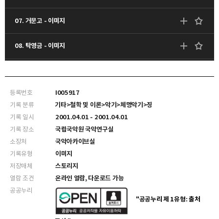
07. 거문고 - 이미지
08. 탁영금 - 이미지
11. 산조가야금 - 이미지
등록번호
I005917
12. 산조가야금 - 이미지
기록 분류
기타>철학 및 이론>악기>체명악기>징
기록 일시
2001.04.01 - 2001.04.01
13. 산조가야금 - 이미지
기록 장소
국립국악원 국악연구실
소장처
국악아카이브실
15. 탁영금 - 이미지
기록유형
이미지
저장매체
스토리지
18. 해금 - 이미지
열람 조건
온라인 열람, 다운로드 가능
공공누리
19. 정악용 아쟁 - 이미지
"공공누리 제 1유형: 출처