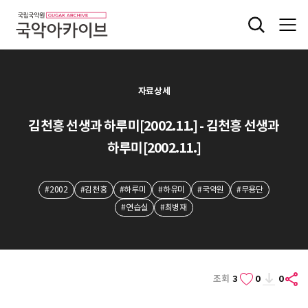
자료상세
김천흥 선생과 하루미[2002.11.] - 김천흥 선생과
하루미[2002.11.]
#2002
#김천흥
#하루미
#하유미
#국악원
#무용단
#연습실
#최병재
조회
3
0
0