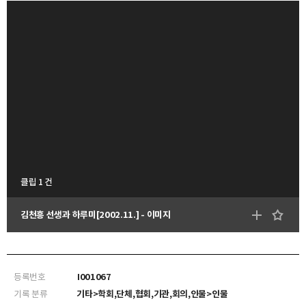
클립 1 건
김천흥 선생과 하루미[2002.11.] - 이미지
등록번호
I001067
기록 분류
기타>학회,단체,협회,기관,회의,인물>인물