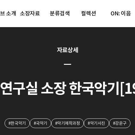
브 소개
소장자료
분류검색
컬렉션
ON: 이음
자료상세
연구실 소장 한국악기[19
#한국악기
#국악기
#악기제작과정
#악기사진
#강운구