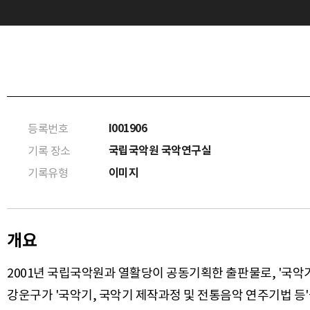
I001906
등록번호
국립국악원 국악연구실
기록 장소
이미지
기록유형
개요
2001년 국립국악원과 열활당이 공동기획한 출판물로, '국악기
강운구가 '국악기, 국악기 제작과정 및 전통음악 연주기법 등'