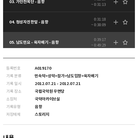
03. 가인전목단 - 음향
~ 0:31:13
0:31:18
04. 청성자진한잎 - 음향
~ 0:38:09
0:39:17
05. 남도민요 - 육자배기 - 음향
~ 0:49:29
1:03:34
07. 한량무 - 음향
~ 1:12:31
등록번호
A019170
기록 분류
민속악>성악>잡가>남도입창>육자배기
기록 일시
2012.07.21 - 2012.07.21
기록 장소
국립국악원 우면당
소장처
국악아카이브실
기록유형
음향
저장매체
스토리지
내용