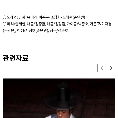
○ 노래/양명희·유미리·이주은·조정희·노해현(준단원)
○ 피리/한세현, 대금/김충환, 해금/김정림, 가야금/박준호, 거문고/이다경
(준단원), 아쟁/서정호(준단원), 장구/정준호
관련자료