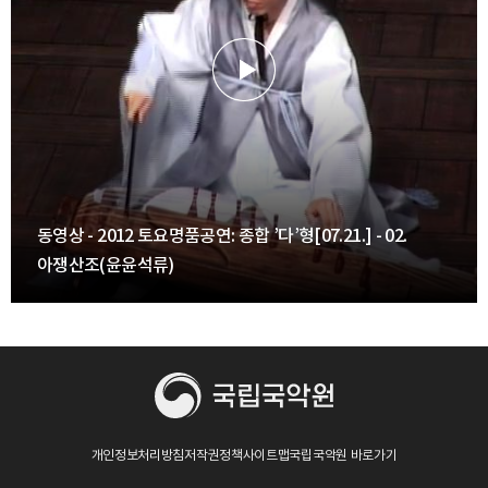
동영상 - 2012 토요명품공연: 종합 ’다’형[07.21.] - 02.
아쟁산조(윤윤석류)
개인정보처리방침
저작권정책
사이트맵
국립국악원 바로가기