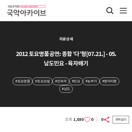
자료상세
2012 토요명품공연: 종합 ’다’형[07.21.] - 05.
남도민요 - 육자배기
#토요명품
#토요상설
#민속악
#민요
#농부가
#방아타령
#남도
조회
1,030
0
0
자막보기