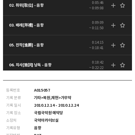
0:05:46
02. 취위[取位] - 음향
~ 0:09:08
0:09:09
03. 배례[拜禮] - 음향
~ 0:11:50
0:14:15
05. 진작[進爵] - 음향
~ 0:18:41
0:18:42
06. 치사[致詞] 낭독 - 음향
~ 0:22:22
0:22:23
07. 거작[擧爵] - 음향
~ 0:23:24
등록번호
A015057
기록 분류
기타>복원,재현>가무악
0:23:25
08. 산호[山呼] - 음향
기록 일시
2010.12.14 - 2010.12.24
~ 0:25:49
기록 장소
국립국악원 예악당
소장처
국악아카이브실
0:25:50
09. 첫째 잔[第一爵] - 음향
~ 0:33:27
기록유형
음향