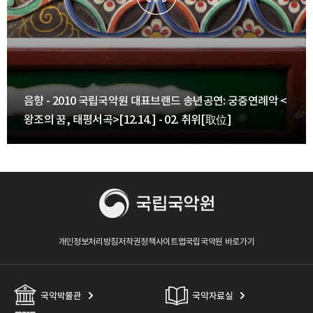
음향 - 2010 국립국악원 대표브랜드 송년공연: 궁중연례악 <
왕조의 꿈, 태평서곡>[12.14.] - 02. 취위[取位]
개인정보처리방침
저작권정책
사이트맵
국립국악원 바로가기
국악박물관
국악자료실