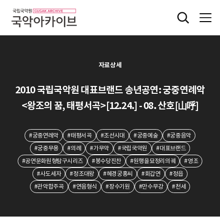
자료상세
2010 국립국악원 대표브랜드 송년공연: 궁중연례악
<왕조의 꿈, 태평서곡>[12.24.] - 08. 산호[山呼]
#궁중연례악
#태평서곡
#조선시대
#궁중예술
#궁중음악
#궁중무용
#의례
#가무악
#국립국악원
#대표브랜드
#공연문화원형탐구시리즈
#봉수당진찬
#원행을묘정리의궤
#영조
#사도세자
#정조대왕
#혜경궁홍씨
#회갑연
#정읍
#관악합주곡
#연음형식
#장수기원
#만수무강
#천세