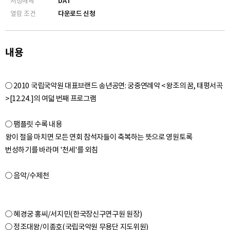
저장매체
DAT
0:33:28
열람 조건
다운로드 신청
10. 둘째 잔[第二爵] - 음향
~ 0:42:26
0:42:27
11. 셋째 잔[第三爵] - 음향
내용
~ 0:52:40
0:52:41
12. 파연[罷宴] - 음향
○ 2010 국립국악원 대표브랜드 송년공연: 궁중연례악 <왕조의 꿈, 태평서곡
~ 1:04:00
>[12.24.]의 여덟 번째 프로그램
1:04:05
13. 후례[後禮] - 음향
~ 1:06:03
○ 팸플릿 수록 내용
왕이 절을 마치면 모든 연회 참석자들이 축복하는 뜻으로 영원토록
1:06:04
번성하기를 바라며 '천세'를 외침
14. 예필[禮畢] - 음향
~ 1:07:07
1:07:13
15. 퇴위[退位] - 음향
~ 1:11:45
○ 혜경궁 홍씨/서지민(한국장신구연구원 원장)
○ 정조대왕/이종호(국립국악원 무용단 지도위원)