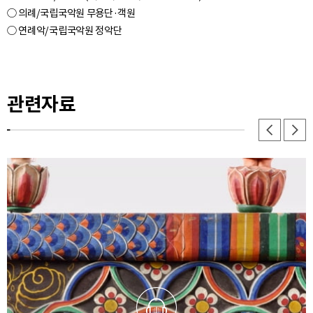
○ 의례/국립국악원 무용단·객원
○ 연례악/국립국악원 정악단
관련자료