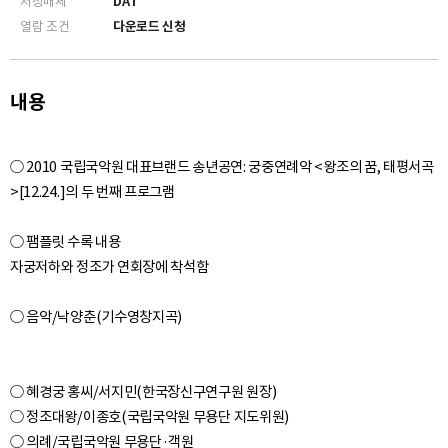
저장매체
DAT
0:33:28
열람 조건
다운로드 신청
10. 둘째 잔[第二爵] - 음향
~ 0:42:26
0:42:27
11. 셋째 잔[第三爵] - 음향
내용
~ 0:52:40
0:52:41
12. 파연[罷宴] - 음향
○ 2010 국립국악원 대표브랜드 송년공연: 궁중연례악 <왕조의 꿈, 태평서곡
~ 1:04:00
>[12.24.]의 두 번째 프로그램
1:04:05
13. 후례[後禮] - 음향
~ 1:06:03
○ 팸플릿 수록 내용
자궁저하와 정조가 연회장에 착석함
1:06:04
14. 예필[禮畢] - 음향
~ 1:07:07
1:07:13
15. 퇴위[退位] - 음향
~ 1:11:45
○ 혜경궁 홍씨/서지민(한국장신구연구원 원장)
○ 정조대왕/이종호(국립국악원 무용단 지도위원)
○ 의례/국립국악원 무용단·객원