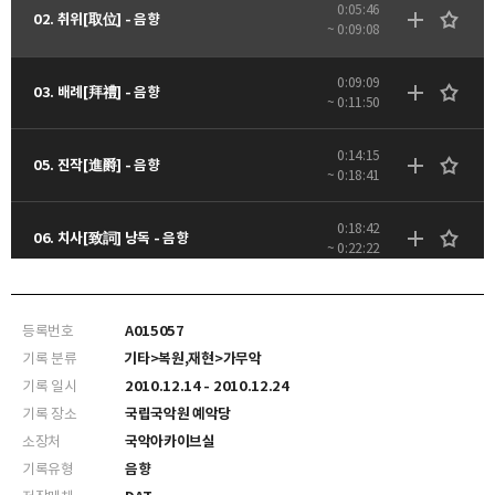
0:05:46
02. 취위[取位] - 음향
~ 0:09:08
0:09:09
03. 배례[拜禮] - 음향
~ 0:11:50
0:14:15
05. 진작[進爵] - 음향
~ 0:18:41
0:18:42
06. 치사[致詞] 낭독 - 음향
~ 0:22:22
0:22:23
07. 거작[擧爵] - 음향
~ 0:23:24
등록번호
A015057
기록 분류
기타>복원,재현>가무악
0:23:25
08. 산호[山呼] - 음향
기록 일시
2010.12.14 - 2010.12.24
~ 0:25:49
기록 장소
국립국악원 예악당
소장처
국악아카이브실
0:25:50
09. 첫째 잔[第一爵] - 음향
~ 0:33:27
기록유형
음향