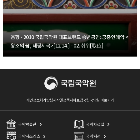
음향 - 2010 국립국악원 대표브랜드 송년공연: 궁중연례악 <
왕조의 꿈, 태평서곡>[12.14.] - 02. 취위[取位]
개인정보처리방침
저작권정책
사이트맵
국립국악원 바로가기
국악박물관
국악자료실
국악시소러스
국악사전