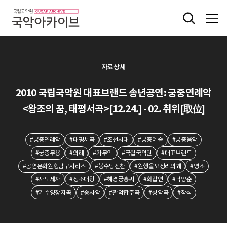
자료상세
2010 국립국악원 대표브랜드 송년공연: 궁중연례악
<왕조의 꿈, 태평서곡>[12.24.] - 02. 취위[取位]
#궁중연례악
#태평서곡
#조선시대
#궁중예술
#궁중음악
#궁중무용
#의례
#가무악
#국립국악원
#대표브랜드
#공연문화원형탐구시리즈
#봉수당진찬
#원행을묘정리의궤
#영조
#사도세자
#정조대왕
#혜경궁홍씨
#회갑연
#낙양춘
#기수영창지곡
#송사악
#관악합주곡
#성악곡
#착석