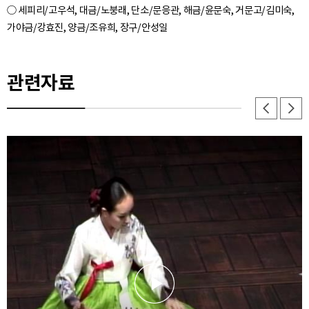
○ 세피리/고우석, 대금/노붕래, 단소/문응관, 해금/윤문숙, 거문고/김미숙,
관련자료