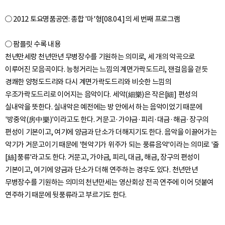
○ 2012 토요명품공연: 종합 '마'형[08.04.]의 세 번째 프로그램
○ 팜플릿 수록 내용
천년만세랑 천년만년 무병장수를 기원하는 의미로, 세 개의 악곡으로
이루어진 모음곡이다. 능청거리는 느낌의 계면가락도드리, 잰걸음을 걷듯
경쾌한 양청도드리와 다시 계면가락도드리와 비슷한 느낌의
우조가락도드리로 이어지는 음악이다. 세악(細樂)은 작은[細] 편성의
실내악을 뜻한다. 실내악은 예전에는 방 안에서 하는 음악이었기 때문에
'방중악(房中樂)'이라고도 한다. 거문고·가야금·피리·대금·해금·장구의
편성이 기본이고, 여기에 양금과 단소가 더해지기도 한다. 음악을 이끌어가는
악기가 거문고이기 때문에 '현악기가 위주가 되는 풍류음악'이라는 의미로 '줄
[絲]풍류'라고도 한다. 거문고, 가야금, 피리, 대금, 해금, 장구의 편성이
기본이고, 여기에 양금과 단소가 더해 연주하는 경우도 있다. 천년만년
무병장수를 기원하는 의미의 천년만세는 영산회상 전곡 연주에 이어 덧붙여