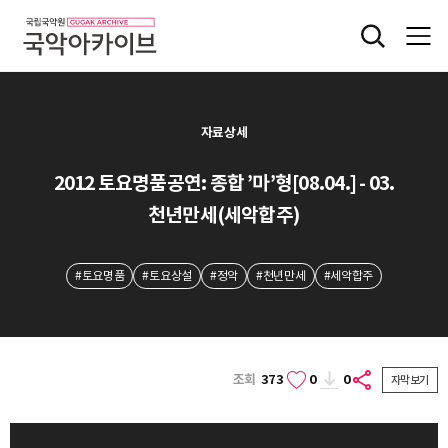
자료상세
2012 토요명품공연: 종합 ’마’형[08.04.] - 03.
천년만세(세악합주)
#토요명품
#토요상설
#정악
#천년만세
#세악합주
조회
373
0
0
자막보기