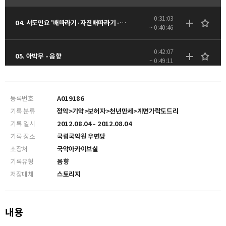
0:31:03
04. 서도민요 '배따라기·자진배따라기·배치기' - 음향
~ 0:40:46
0:42:07
05. 아박무 - 음향
~ 0:49:11
0:59:48
07. 살풀이춤(이매방류) - 음향
~ 1:11:05
등록번호
A019186
기록 분류
정악>기악>보허자>천년만세>계면가락도드리
기록 일시
2012.08.04 - 2012.08.04
기록 장소
국립국악원 우면당
소장처
국악아카이브실
기록유형
음향
저장매체
스토리지
내용