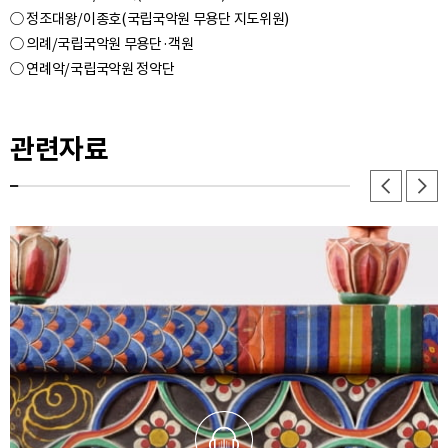
○ 정조대왕/이종호(국립국악원 무용단 지도위원)
○ 의례/국립국악원 무용단·객원
관련자료