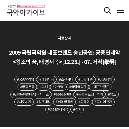
자료상세
2009 국립국악원 대표브랜드 송년공연: 궁중연례악
<왕조의 꿈, 태평서곡>[12.23.] - 07. 거작[擧爵]
#궁중연례악
#태평서곡
#조선시대
#궁중예술
#궁중음악
#궁중무용
#의례
#가무악
#국립국악원
#대표브랜드
#공연문화원형탐구시리즈
#봉수당진찬
#원행을묘정리의궤
#영조
#사도세자
#정조대왕
#혜경궁홍씨
#회갑연
#용비어천가
#승평만세지곡
#선지