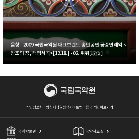
음향 - 2009 국립국악원 대표브랜드 송년공연 궁중연례악 <
왕조의 꿈, 태평서곡>[12.18.] - 02. 취위[取位]
개인정보처리방침
저작권정책
사이트맵
국립국악원 바로가기
국악박물관
국악자료실