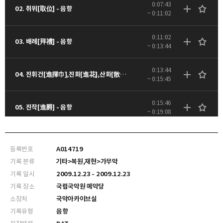
0:07:43
02. 취위[取位] - 음향
~ 0:11:02
0:11:02
03. 배례[拜禮] - 음향
~ 0:13:44
0:13:44
04. 진휘건[進揮巾],진화[進花],산화[散花] - 음향
~ 0:15:45
0:15:46
05. 진작[進爵] - 음향
~ 0:19:08
0:19:09
06. 치사[致詞] 낭독 - 음향
~ 0:22:33
등록번호
A014719
기록 분류
기타>복원,재현>가무악
0:22:34
07. 거작[擧爵] - 음향
기록 일시
2009.12.23 - 2009.12.23
~ 0:24:26
기록 장소
국립국악원 예악당
소장처
국악아카이브실
0:24:27
08. 산호[山呼] - 음향
~ 0:26:38
기록유형
음향