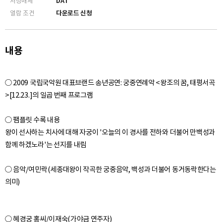
저장매체
DAT
0:26:39
열람 조건
다운로드 신청
09. 첫째 잔[第一爵] - 음향
~ 0:34:19
0:34:21
10. 둘째 잔[第二爵] - 음향
내용
~ 0:42:55
0:42:55
11. 셋째 잔[第三爵] - 음향
○ 2009 국립국악원 대표브랜드 송년공연: 궁중연례악 <왕조의 꿈, 태평서곡
~ 0:53:05
>[12.23.]의 일곱 번째 프로그램
0:53:06
12. 파연무[罷宴舞] - 음향
~ 1:04:07
○ 팸플릿 수록 내용
왕이 선사하는 치사에 대해 자궁이 '오늘의 이 경사를 전하와 더불어 만백성과
1:04:09
함께 하겠노라'는 선지를 내림
13. 후례[後禮] - 음향
~ 1:05:51
○ 음악/여민락(세종대왕이 작곡한 궁중음악, 백성과 더불어 동거동락한다는
1:05:52
14. 예필[禮畢] - 음향
~ 1:06:37
1:06:39
15. 퇴위[退位] - 음향
~ 1:14:54
○ 혜경궁 홍씨/이재숙(가야금 연주자)