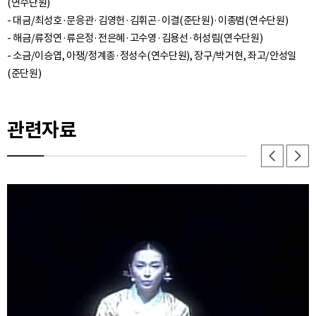
(연수단원)
- 대금/최성호·문응관·김영헌·김휘곤·이결(준단원)·이종범(연수단원)
- 해금/류정연·류은정·전은혜·고수영·김용선·허성림(연수단원)
- 소금/이승엽, 아쟁/정계종·정성수(연수단원), 장구/박거현, 좌고/안성일
관련자료