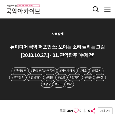
자료상세
뉴미디어 국악 퍼포먼스: 보이는 소리 들리는 그림
[2010.10.27.] - 01. 관악합주 ’수제천’
#관악합주
#궁중무용반주음악
#정악기악곡
#정읍
#정읍사
#무고창사
#연음형식
#대금
#소금
#향피리
#해금
#아쟁
#장구
#좌고
#박
조회
384
0
0
자막보기