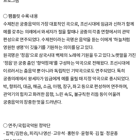
프로그램
○ 팸플릿 수록 내용
수제천은 궁중음악의 가장 대표적인 곡으로, 조선시대에 임금과 신하가 함께
예를 갖추는 의례에서 와세자가 절을 할때나 궁중의 각종 연향에서의 관악
편성으로 연주되었다. 수제천이라는 곡명은 음악을 듣는 이에게 '하늘처럼
영원한 생명'이 깃들기를 기원하는 의미를 담고 있다.
원곡명은 '정읍'으로 삼국시대 백제의 노래에 기원을 두고 있다.노랫말을 가진
'정읍'은 궁중 춤인 '향악정재'를 구성하는 악곡으로 전해왔다. 조선시대에
이르러서는 춤음악 뿐 아니라 독립적인 기악곡으로도 연주되었다. 특히
궁중의례에서 왕세자가 임금에게 예를 올릴 때 지정 악곡으로 중시되었다.
박, 향피리, 대금, 해금, 소금, 아쟁, 장구, 좌고 등으로 편성하여 연주하며,
관악기의 힘차고 화려한 음향, 느린 속도, 불규칙한 리듬 등이 어울려
○ 연주/국립국악원 정악단
- 집박/김한승, 피리/나영선·고우석·홍현우·윤형욱·김 철·정운종