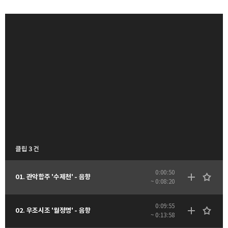
클립 3 건
0:00:50
01. 관악합주 '수제천' - 음향
~ 0:08:20
0:09:55
02. 우조시조 '월정명' - 음향
~ 0:13:58