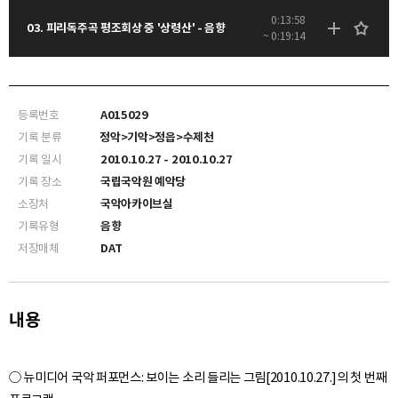
0:13:58
03. 피리독주곡 평조회상 중 '상령산' - 음향
~ 0:19:14
등록번호
A015029
기록 분류
정악>기악>정읍>수제천
기록 일시
2010.10.27 - 2010.10.27
기록 장소
국립국악원 예악당
소장처
국악아카이브실
기록유형
음향
저장매체
DAT
내용
○ 뉴미디어 국악 퍼포먼스: 보이는 소리 들리는 그림[2010.10.27.]의 첫 번째