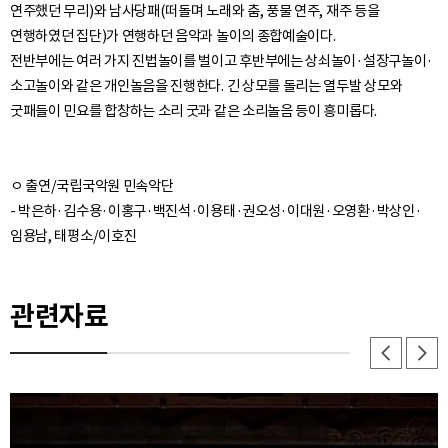
연주했던 무리)와 남사당패(떠돌며 노래와 춤, 풍물 연주, 재주 등을
연행하였던 집단)가 연행하던 음악과 놀이의 종합예술이다.
전반부에는 여러 가지 진법놀이를 벌이고 후반부에는 상쇠놀이·설장구놀이·
소고놀이와 같은 개인놀음을 진행한다. 긴 상모를 돌리는 열두발 상모와
ㅇ 출연/국립국악원 민속악단
- 박은하·김수용·이홍구·백진석·이용태·권오성·이대원·오영환·박상인·
관련자료