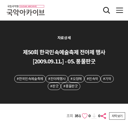
자료상세
제50회 한국민속예술축제 전야제 행사
[2009.09.11.] - 05. 풍물판굿
#한국민속예술축제
#전야제행사
#오정해
#민속악
#기악
#판굿
#풍물판굿
조회
351
0
0
자막보기