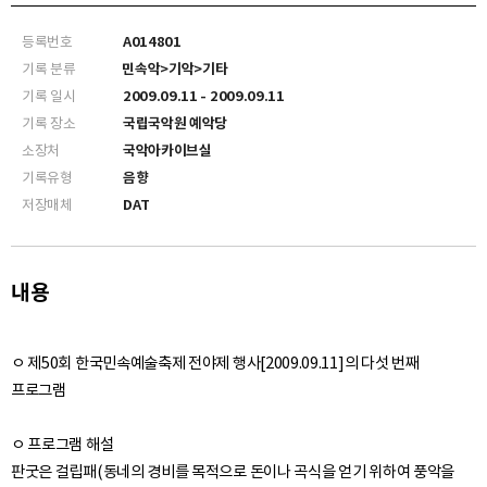
등록번호
A014801
기록 분류
민속악>기악>기타
기록 일시
2009.09.11 - 2009.09.11
기록 장소
국립국악원 예악당
소장처
국악아카이브실
기록유형
음향
저장매체
DAT
내용
ㅇ 제50회 한국민속예술축제 전야제 행사[2009.09.11]의 다섯 번째
프로그램
ㅇ 프로그램 해설
판굿은 걸립패(동네의 경비를 목적으로 돈이나 곡식을 얻기 위하여 풍악을