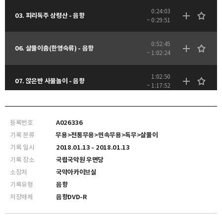
0:24:03
03. 피리독주 상령산 - 음향
~ 0:29:51
0:52:45
06. 살풀이춤(한영숙류) - 음향
~ 1:02:24
1:02:50
07. 앉은반 사물놀이 - 음향
~ 1:17:52
등록번호
A026336
기록 분류
무용>전통무용>민속무용>독무>살풀이
기록 일시
2018.01.13 - 2018.01.13
기록 장소
국립국악원 우면당
소장처
국악아카이브실
기록유형
음향
저장매체
음향DVD-R