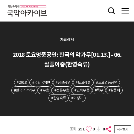
자료상세
2018 토요명품공연: 한국의 악가무[01.13.] - 06.
살풀이춤(한영숙류)
#2018
#국립국악원
#상설공연
#토요상설
#토요명품공연
#한국의악가무
#무용
#전통무용
#민속무용
#독무
#살풀이
#한영숙류
#이정미
조회
251
0
0
자막보기