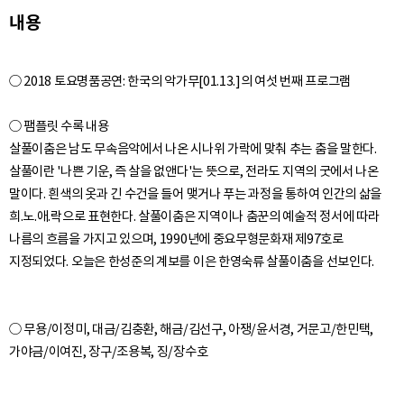
내용
○ 2018 토요명품공연: 한국의 악가무[01.13.]의 여섯 번째 프로그램
○ 팸플릿 수록 내용
살풀이춤은 남도 무속음악에서 나온 시나위 가락에 맞춰 추는 춤을 말한다.
살풀이란 '나쁜 기운, 즉 살을 없앤다'는 뜻으로, 전라도 지역의 굿에서 나온
말이다. 흰색의 옷과 긴 수건을 들어 맺거나 푸는 과정을 통하여 인간의 삶을
희.노.애.락으로 표현한다. 살풀이춤은 지역이나 춤꾼의 예술적 정서에 따라
나름의 흐름을 가지고 있으며, 1990년에 중요무형문화재 제97호로
○ 무용/이정미, 대금/김충환, 해금/김선구, 아쟁/윤서경, 거문고/한민택,