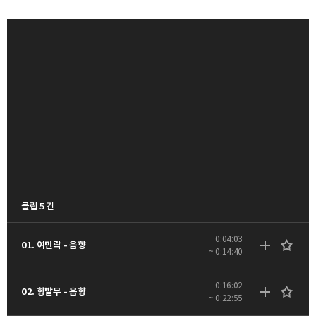
클립 5 건
0:04:03
01. 여민락 - 음향
~ 0:14:40
0:16:02
02. 향발무 - 음향
~ 0:22:55