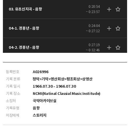
0:20:54
03. 유초신지곡 - 음향
~ 0:23:57
0:24:04
04-1. 경풍년 - 음향
~ 0:27:12
0:27:19
04-2. 경풍년 - 음향
~ 0:32:46
등록번호
A026996
기록 분류
정악>기악>영산회상>평조회상>상영산
기록 일시
1966.07.30 - 1966.07.30
기록 장소
NCMI(Natinal Classial Music Institude)
소장처
국악아카이브실
기록유형
음향
저장매체
스토리지