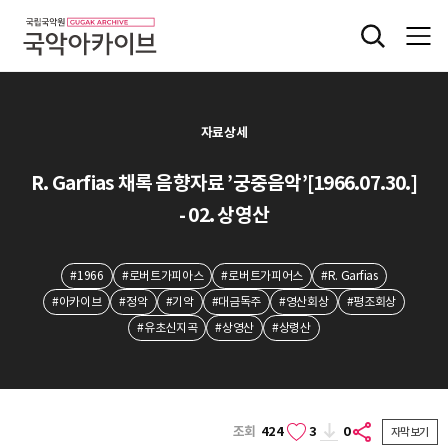
자료상세
R. Garfias 채록 음향자료 ’궁중음악’[1966.07.30.]
- 02. 상영산
#1966
#로버트가피아스
#로버트가피어스
#R. Garfias
#아카이브
#정악
#기악
#대금독주
#영산회상
#평조회상
#유초신지곡
#상영산
#상령산
조회
424
3
0
자막보기