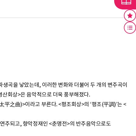
 파생곡을 낳았는데, 이러한 변화와 더불어 두 개의 변주곡이
<영산회상>은 음악적으로 더욱 풍부해졌다.
之曲)>이라고 부른다. <평조회상>의 ‘평조(平調)’는 <
리 연주되고, 향악정재인 <춘앵전>의 반주음악으로도