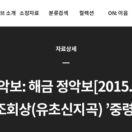
브 소개
소장자료
분류검색
컬렉션
ON: 이음
자료상세
 해금 정악보[2015.12.3
조회상(유초신지곡) ’중령