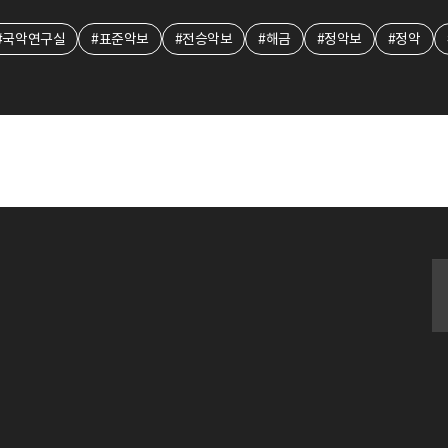
#국악연구실
#표준악보
#전승악보
#해금
#정악보
#정악