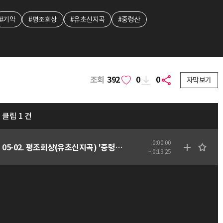
#기악
#평조회상
#유초신지곡
#중령산
조회
392
0
0
자막보기
클립 1 건
0:00:00
05-02. 평조회상(유초신지곡) '중령산' - 음향
~ 0:13:25