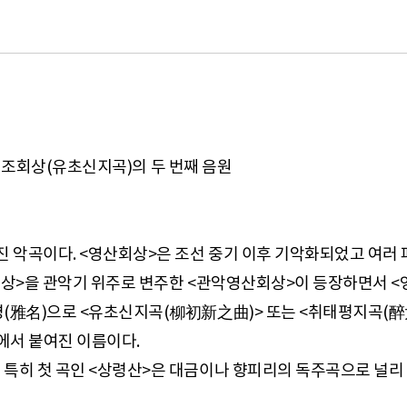
의 평조회상(유초신지곡)의 두 번째 음원
진 악곡이다. <영산회상>은 조선 중기 이후 기악화되었고 여러
산회상>을 관악기 위주로 변주한 <관악영산회상>이 등장하면서 
(雅名)으로 <유초신지곡(柳初新之曲)> 또는 <취태평지곡(醉太平
에서 붙여진 이름이다.
 특히 첫 곡인 <상령산>은 대금이나 향피리의 독주곡으로 널