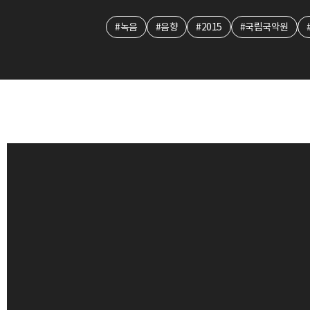
#녹음
#음향
#2015
#국립국악원