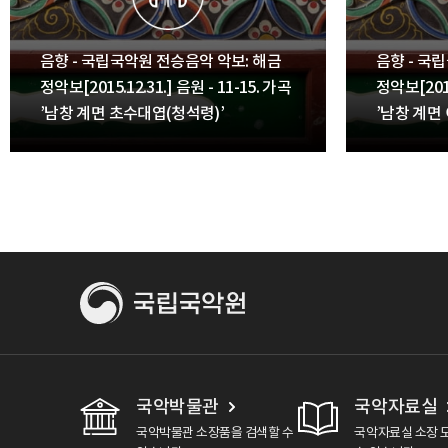
음향 - 국립국악원 전승음악 악보: 해금
음향 - 국
정악보[2015.12.31.] 음원 - 11-15. 가곡
정악보[2015
’남창 계면 초수대엽(청석령)’
’남창 계면
국악박물관
국악자료실
국악박물관 소장품을 검색할 수
국악자료실 소장 