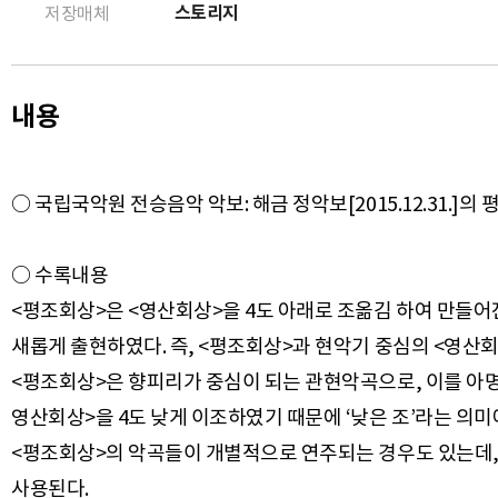
스토리지
저장매체
내용
○ 국립국악원 전승음악 악보: 해금 정악보[2015.12.31.]
○ 수록내용
<평조회상>은 <영산회상>을 4도 아래로 조옮김 하여 만들어
새롭게 출현하였다. 즉, <평조회상>과 현악기 중심의 <영
<평조회상>은 향피리가 중심이 되는 관현악곡으로, 이를 아명
영산회상>을 4도 낮게 이조하였기 때문에 ‘낮은 조’라는 의미
<평조회상>의 악곡들이 개별적으로 연주되는 경우도 있는데,