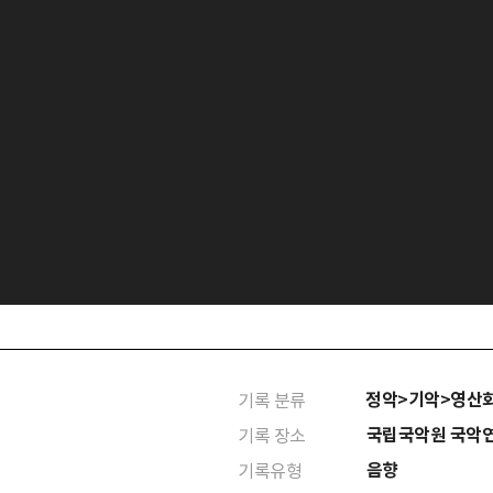
정악>기악>영산
기록 분류
국립국악원 국악
기록 장소
음향
기록유형