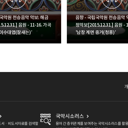
립국악원 전승음악 악보: 해금
음향 - 국립국악원 전승음악 
.12.31.] 음원 - 11-16. 가곡
정악보[2015.12.31.] 음원 - 
 이수대엽(잘새는)’
’남창 계면 중거(청풍)’
국악시소러스
도서ㆍ비도서자료를 검색할
용어 간 층위관계를 보여주는 국악시소러스를 활