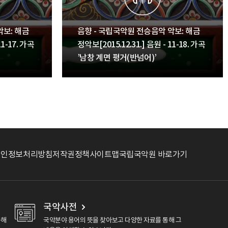
악보: 해금
음향 - 국립국악원 전승음악 악보: 해금
11-17. 가곡
정악보[2015.12.31.] 음원 - 11-18. 가곡
’남창 계면 평거(반넘어)’
개인정보처리방침
저작권정책
사이트맵
국립국악원 바로가기
국악사전
용해
국악분야 용어의 뜻을 찾아보고 다양한 자료를 통해 그