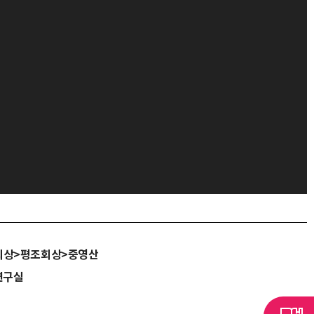
회상>평조회상>중영산
연구실