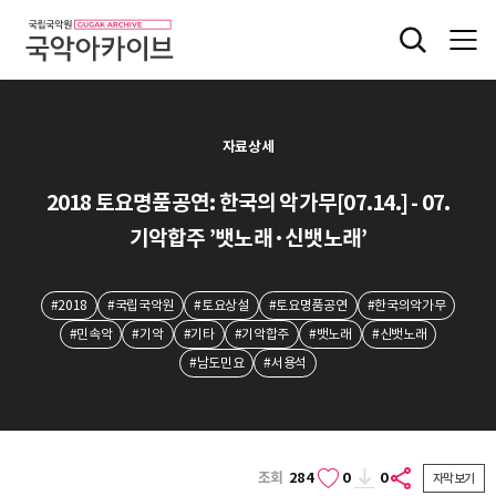
자료상세
2018 토요명품공연: 한국의 악가무[07.14.] - 07.
기악합주 ’뱃노래·신뱃노래’
#2018
#국립국악원
#토요상설
#토요명품공연
#한국의악가무
#민속악
#기악
#기타
#기악합주
#뱃노래
#신뱃노래
#남도민요
#서용석
조회
284
0
0
자막보기