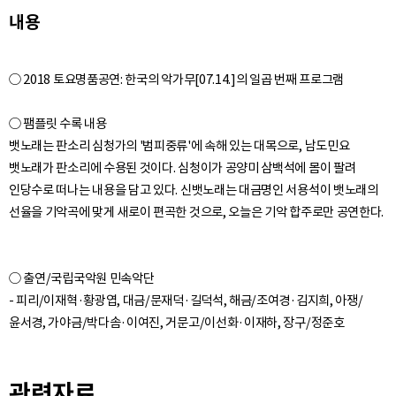
내용
○ 2018 토요명품공연: 한국의 악가무[07.14.]의 일곱 번째 프로그램
○ 팸플릿 수록 내용
뱃노래는 판소리 심청가의 '범피중류'에 속해 있는 대목으로, 남도민요
뱃노래가 판소리에 수용된 것이다. 심청이가 공양미 삼백석에 몸이 팔려
인당수로 떠나는 내용을 담고 있다. 신뱃노래는 대금명인 서용석이 뱃노래의
○ 출연/국립국악원 민속악단
- 피리/이재혁·황광엽, 대금/문재덕·길덕석, 해금/조여경·김지희, 아쟁/
관련자료