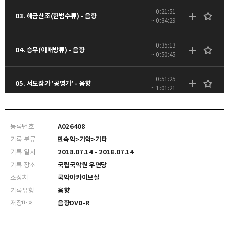
0:21:51
03. 해금산조(한범수류) - 음향
~ 0:34:29
0:35:13
04. 승무(이매방류) - 음향
~ 0:50:45
0:51:25
05. 서도잡가 '공명가' - 음향
~ 1:01:21
1:02:46
06. 현악영산회상 상영산 - 음향
~ 1:13:02
등록번호
A026408
기록 분류
민속악>기악>기타
1:14:14
07. 기악합주 '뱃노래·신뱃노래' - 음향
기록 일시
2018.07.14 - 2018.07.14
~ 1:29:01
기록 장소
국립국악원 우면당
소장처
국악아카이브실
기록유형
음향
저장매체
음향DVD-R