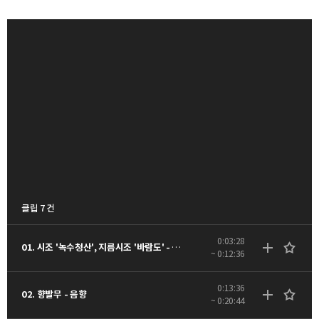
클립 7 건
0:03:28
01. 시조 '녹수청산', 지름시조 '바람도' - 음향
~ 0:12:36
0:13:36
02. 향발무 - 음향
~ 0:20:44