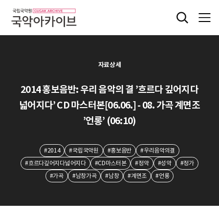
자료상세
2014 홍보음반: 우리 음악의 결 ’흐르다 깊어지다
넓어지다’ CD 마스터본[06.06.] - 08. 가곡 계면조
’언롱’ (06:10)
#2014
#국립국악원
#홍보음반
#우리음악의결
#흐르다깊어지다넓어지다
#CD마스터본
#정악
#성악
#정가
#가곡
#남창가곡
#남창
#계면조
#언롱