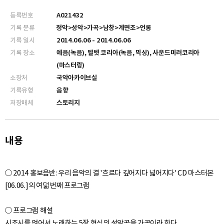
등록번호
A021432
기록 분류
정악>성악>가곡>남창>계면조>언롱
기록 일시
2014.06.06 - 2014.06.06
기록 장소
예음(녹음), 벨벳 코리아(녹음, 믹싱), 사운드미러코리아
(마스터링)
소장처
국악아카이브실
기록유형
음향
저장매체
스토리지
내용
○ 2014 홍보음반: 우리 음악의 결 '흐르다 깊어지다 넓어지다' CD 마스터본
[06.06.]의 여덟 번째 프로그램
○ 프로그램 해설
시조시를 얹어서 노래하는 5장 형식의 성악곡을 가곡이라 한다.