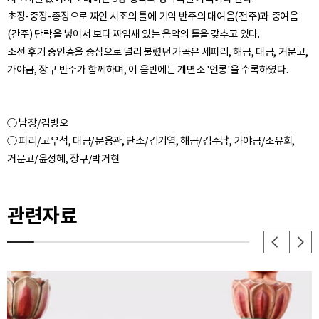
초장-중장-종장으로 짜인 시조의 틀에 기악 반주의 대여음(전주)과 중여음
(간주) 단락을 넣어서 보다 짜임새 있는 음악의 틀을 갖추고 있다.
조선 후기 중인층을 중심으로 널리 불렸던 가곡은 세피리, 해금, 대금, 거문고,
○ 남창/김병오
○ 피리/고우석, 대금/문응관, 단소/김기엽, 해금/김주남, 가야금/조유회,
관련자료