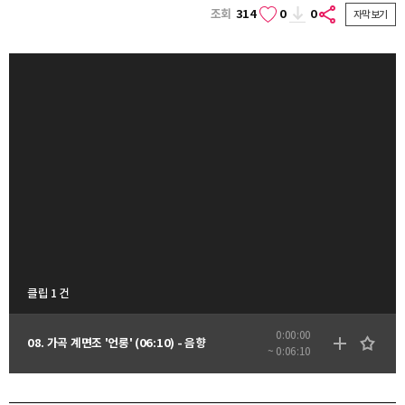
조회
314
0
0
자막보기
클립 1 건
0:00:00
08. 가곡 계면조 '언롱' (06:10) - 음향
~ 0:06:10