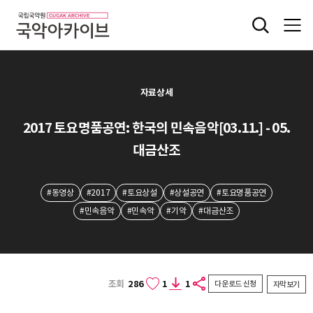
자료상세
2017 토요명품공연: 한국의 민속음악[03.11.] - 05.
대금산조
#동영상
#2017
#토요상설
#상설공연
#토요명품공연
#민속음악
#민속악
#기악
#대금산조
조회
286
1
1
다운로드 신청
자막보기