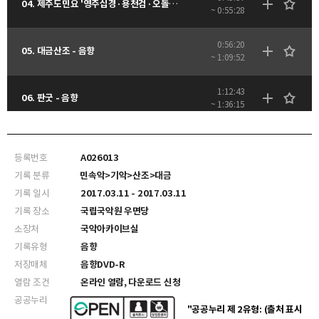
04. 제주도민요 '영주십경·용천검·오돌또기·이어도 사나·노젓는소리' - 음향
~ 0:55:28
0:56:20
05. 대금산조 - 음향
~ 1:09:52
1:12:43
06. 판굿 - 음향
~ 1:36:15
등록번호
A026013
기록 분류
민속악>기악>산조>대금
기록 일시
2017.03.11 - 2017.03.11
기록 장소
국립국악원 우면당
소장처
국악아카이브실
기록유형
음향
저장매체
음향DVD-R
열람 조건
온라인 열람, 다운로드 신청
공공누리
"공공누리 제 2유형: (출처 표시