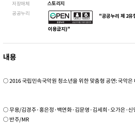
스토리지
저장매체
공공누리
"공공누리 제 2유형
이용금지)"
내용
○ 무용/김경주·홍은정·백연화·김문영·김세희·오가은·신