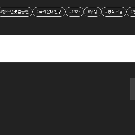
#청소년맞춤공연
#국악은내친구
#13차
#무용
#창작무용
#