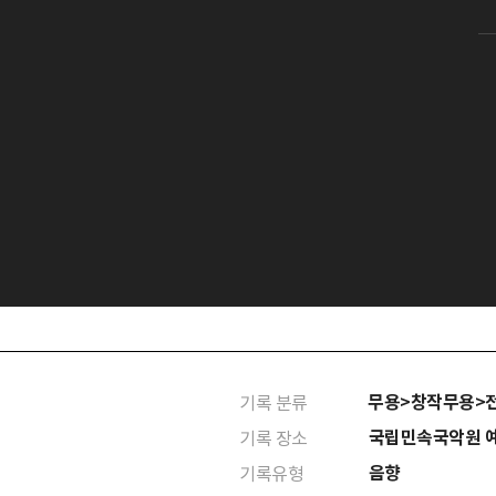
무용>창작무용>
기록 분류
국립민속국악원 
기록 장소
음향
기록유형