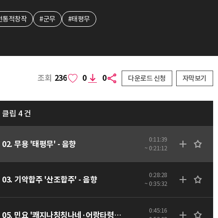
전통적창작
#군무
#태평무
조회
236
0
0
다운로드 신청
자막보기
클립 4 건
0:11:39
02. 무용 '태평무' - 음향
~ 0:21:12
0:28:28
03. 기악합주 '산조합주' - 음향
~ 0:35:32
0:45:16
05. 민요 '쾌지나칭칭나네·어랑타령·옹헤야·진도아리랑' - 음향