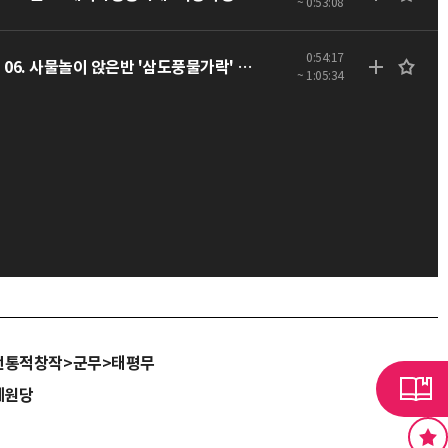
~ 0:53:08
0:54:17
06. 사물놀이 앉은반 '삼도풍물가락' - 음향
~ 1:05:34
전통적창작>군무>태평무
예원당