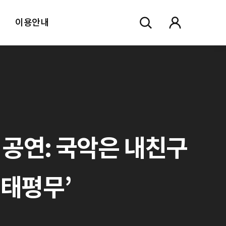
이용안내
 공연: 국악은 내친구
 ’태평무’