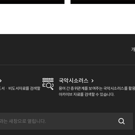
칭나네·어랑타령·옹헤야·
’삼도풍물가락’
’
국악시소러스
도서ㆍ비도서자료를 검색할
용어 간 층위관계를 보여주는 국악시소러스를 활
아카이브 자료를 검색할 수 있습니다.