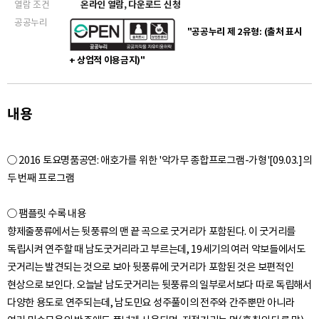
열람 조건
온라인 열람, 다운로드 신청
공공누리
"공공누리 제 2유형: (출처 표시
+ 상업적 이용금지)"
내용
○ 2016 토요명품공연: 애호가를 위한 '악가무 종합프로그램-가형'[09.03.]의
두 번째 프로그램
○ 팸플릿 수록 내용
향제줄풍류에서는 뒷풍류의 맨 끝 곡으로 굿거리가 포함된다. 이 굿거리를
독립시켜 연주할 때 남도굿거리라고 부르는데, 19세기의 여러 악보들에서도
굿거리는 발견되는 것으로 보아 뒷풍류에 굿거리가 포함된 것은 보편적인
현상으로 보인다. 오늘날 남도굿거리는 뒷풍류의 일부로서보다 따로 독립해서
다양한 용도로 연주되는데, 남도민요 성주풀이의 전주와 간주뿐만 아니라