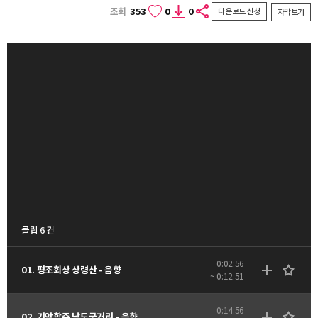
조회
353
0
0
다운로드 신청
자막보기
클립 6 건
0:02:56
01. 평조회상 상령산 - 음향
~ 0:12:51
0:14:56
02. 기악합주 남도굿거리 - 음향