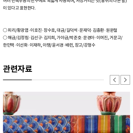
여러 민속무용의 반주에도 폭넓게 사용되며, 저정거리는 멋(흥취의 다른 말)
○ 피리/황광엽·이호진·장수호, 대금/길덕석·문재덕·김충환·원완철
○ 해금/김정림·김선구·김지희, 가야금/박준호·문경아·이여진, 거문고/
관련자료