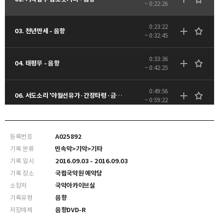
~ 0:22:26
0:23:22
03. 천년만세 - 음향
~ 0:32:45
0:33:36
04. 태평무 - 음향
~ 0:42:25
0:49:56
06. 서도소리 '야월선유가·간장타령·금드렁타령·풍구타령' - 음향
~ 0:59:22
1:10:22
08. 장구춤 - 음향
~ 1:17:14
등록번호
A025892
기록 분류
민속악>기악>기타
기록 일시
2016.09.03 - 2016.09.03
기록 장소
국립국악원 예악당
소장처
국악아카이브실
기록유형
음향
저장매체
음향DVD-R