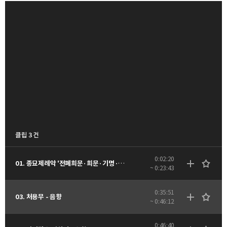
클립 3 건
0:02:20
01. 종묘제례악 '전폐희문·희문·기명·역성·소무·독경·영관' - 음향
~ 0:23:43
0:35:51
03. 처용무 - 음향
~ 0:46:12
0:46:40