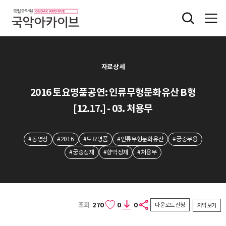
자료상세
2016 토요명품공연: 인류무형문화유산 B형
[12.17.] - 03. 처용무
#동영상
#2016
#토요명품
#인류무형문화유산
#궁중무용
#궁중정재
#향악정재
#처용무
조회
270
0
0
다운로드 신청
자막보기