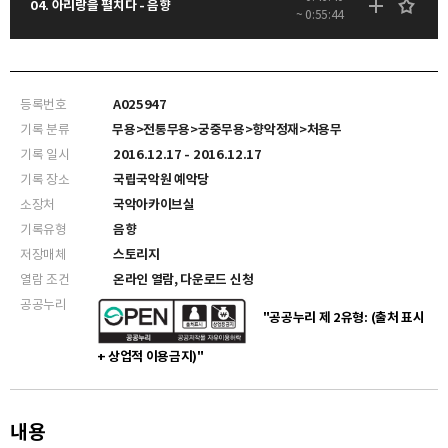
04. 아리랑을 펼치다 - 음향
~ 0:55:44
등록번호
A025947
기록 분류
무용>전통무용>궁중무용>향악정재>처용무
기록 일시
2016.12.17 - 2016.12.17
기록 장소
국립국악원 예악당
소장처
국악아카이브실
기록유형
음향
저장매체
스토리지
열람 조건
온라인 열람, 다운로드 신청
공공누리
"공공누리 제 2유형: (출처 표시
+ 상업적 이용금지)"
내용