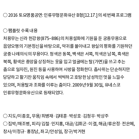
○ 2016 토요명품공연: 인류무형문화유산 B형[12.17.]의 세 번째 프로그램
○ 팸플릿 수록 내용
처용무는 신라 헌강왕(875~886)의 처용설화에 기원을 둔 궁중무용으로
음양오행의 기본정신을 바탕으로, 악귀를 몰아내고 왕실의 평화를 기원하던
궁중 나례의식의 무용이다. 청색은 동쪽, 백색은 서쪽, 적색은 남쪽, 흑색은
북쪽, 황색은 중앙을 상징하는 옷을 입고 얼굴에는 탈(가면)을 쓰고 추는
춤으로 일자진, 원진 등을 사용하여 사방을 정화한다. 춤사위는 단순하지만
당당하고 활기찬 움직임 속에서 씩씩하고 호탕한 남성적인 멋을 느낄수
있으며, 처용탈과 조화를 이루는 춤이다. 2009년 9월 30일, 유네스코
○ 지도/이종호, 무용/최병재·김태훈·박성호·김청우·박상주
○ 집박/채조병, 피리/김철·민지홍, 대금/김휘곤·이결, 해금/류은정·전은혜,