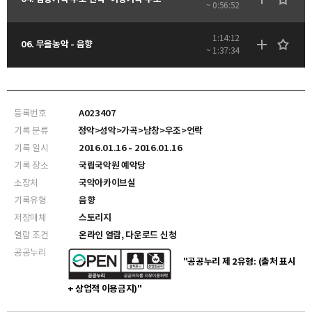
~ 0:56:52
1:14:12
06. 무을농악 - 음향
~ 1:37:34
등록번호
A023407
기록 분류
정악>성악>가곡>남창>우조>언락
기록 일시
2016.01.16 - 2016.01.16
기록 장소
국립국악원 예악당
소장처
국악아카이브실
기록유형
음향
저장매체
스토리지
열람 조건
온라인 열람, 다운로드 신청
공공누리
"공공누리 제 2유형: (출처 표시
+ 상업적 이용금지)"