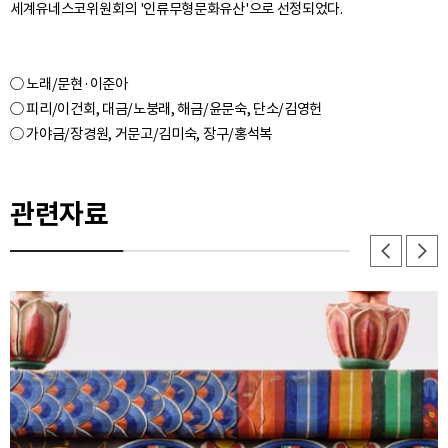
○ 노래/문현·이준아
○ 피리/이건회, 대금/노붕래, 해금/윤문숙, 단소/김영헌
관련자료