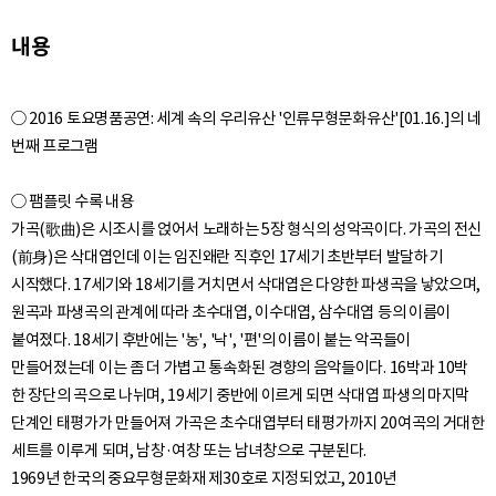
내용
○ 2016 토요명품공연: 세계 속의 우리유산 '인류무형문화유산'[01.16.]의 네
번째 프로그램
○ 팸플릿 수록 내용
가곡(歌曲)은 시조시를 얹어서 노래하는 5장 형식의 성악곡이다. 가곡의 전신
(前身)은 삭대엽인데 이는 임진왜란 직후인 17세기 초반부터 발달하기
시작했다. 17세기와 18세기를 거치면서 삭대엽은 다양한 파생곡을 낳았으며,
원곡과 파생곡의 관계에 따라 초수대엽, 이수대엽, 삼수대엽 등의 이름이
붙여졌다. 18세기 후반에는 '농', '낙', '편'의 이름이 붙는 악곡들이
만들어졌는데 이는 좀 더 가볍고 통속화된 경향의 음악들이다. 16박과 10박
한 장단의 곡으로 나뉘며, 19세기 중반에 이르게 되면 삭대엽 파생의 마지막
단계인 태평가가 만들어져 가곡은 초수대엽부터 태평가까지 20여곡의 거대한
세트를 이루게 되며, 남창·여창 또는 남녀창으로 구분된다.
1969년 한국의 중요무형문화재 제30호로 지정되었고, 2010년