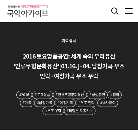
자료상세
2016 토요명품공연: 세계 속의 우리유산
’인류무형문화유산’[01.16.] - 04. 남창가곡 우조
언락·여창가곡 우조 우락
#2016
#토요명품
#인류무형문화유산
#상설공연
#정악
#가곡
#남창가곡
#여창가곡
#우조 언락
#벽사창이
#우조 우락
#바람은 지동치듯