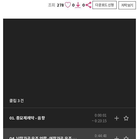
조회
278
0
0
다운로드 신청
자막보기
클립 3 건
0:00:01
01. 종묘제례악 - 음향
~ 0:23:15
0:44:48
04. 남창가곡 우조 언락·여창가곡 우조 우락 - 음향