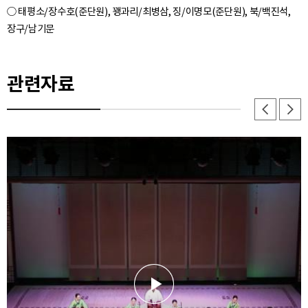
○ 태평소/장수호(준단원), 꽹과리/최병삼, 징/이명모(준단원), 북/백진석,
관련자료