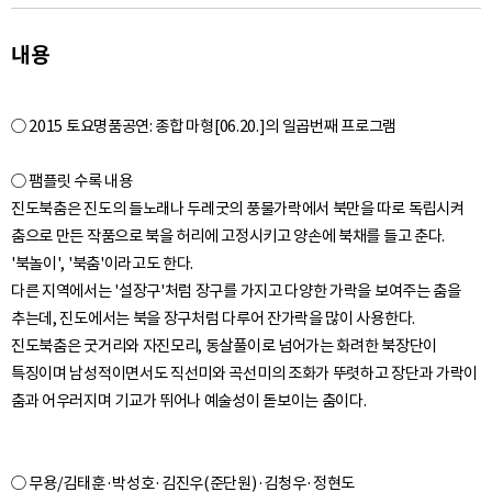
내용
○ 2015 토요명품공연: 종합 마형[06.20.]의 일곱번째 프로그램
○ 팸플릿 수록 내용
진도북춤은 진도의 들노래나 두레굿의 풍물가락에서 북만을 따로 독립시켜
춤으로 만든 작품으로 북을 허리에 고정시키고 양손에 북채를 들고 춘다.
'북놀이', '북춤'이라고도 한다.
다른 지역에서는 '설장구'처럼 장구를 가지고 다양한 가락을 보여주는 춤을
추는데, 진도에서는 북을 장구처럼 다루어 잔가락을 많이 사용한다.
진도북춤은 굿거리와 자진모리, 동살풀이로 넘어가는 화려한 북장단이
특징이며 남성적이면서도 직선미와 곡선미의 조화가 뚜렷하고 장단과 가락이
○ 무용/김태훈·박성호·김진우(준단원)·김청우·정현도