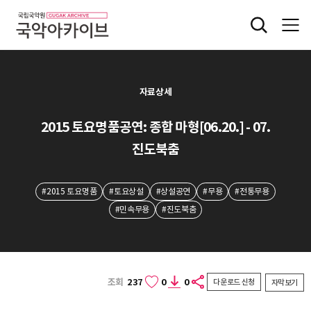
자료상세
2015 토요명품공연: 종합 마형[06.20.] - 07.
진도북춤
#2015 토요명품
#토요상설
#상설공연
#무용
#전통무용
#민속무용
#진도북춤
조회
237
0
0
다운로드 신청
자막보기