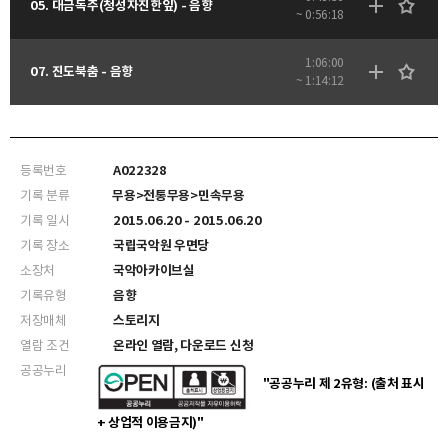
05. 대금독주(청성자진한잎) - 음향
~ 0:56:18
1:06:00
07. 진도북춤 - 음향
~ 1:14:12
등록번호
A022328
기록 분류
무용>전통무용>민속무용
기록 일시
2015.06.20 - 2015.06.20
기록 장소
국립국악원 우면당
소장처
국악아카이브실
기록유형
음향
저장매체
스토리지
열람 조건
온라인 열람, 다운로드 신청
공공누리
"공공누리 제 2유형: (출처 표시
+ 상업적 이용금지)"