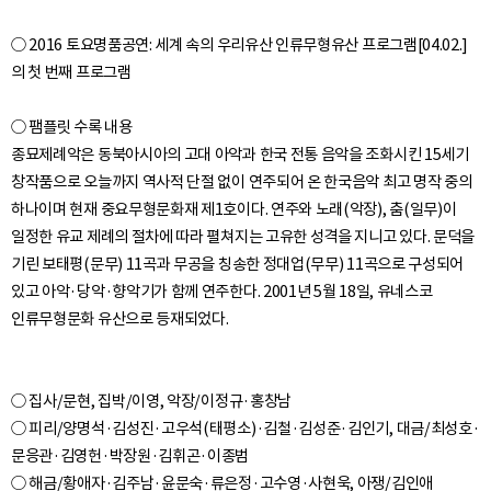
○ 2016 토요명품공연: 세계 속의 우리유산 인류무형유산 프로그램[04.02.]
의 첫 번째 프로그램
○ 팸플릿 수록 내용
종묘제례악은 동북아시아의 고대 아악과 한국 전통 음악을 조화시킨 15세기
창작품으로 오늘까지 역사적 단절 없이 연주되어 온 한국음악 최고 명작 중의
하나이며 현재 중요무형문화재 제1호이다. 연주와 노래(악장), 춤(일무)이
일정한 유교 제례의 절차에 따라 펼쳐지는 고유한 성격을 지니고 있다. 문덕을
기린 보태평(문무) 11곡과 무공을 칭송한 정대업(무무) 11곡으로 구성되어
있고 아악·당악·향악기가 함께 연주한다. 2001년 5월 18일, 유네스코
○ 집사/문현, 집박/이영, 악장/이정규·홍창남
○ 피리/양명석·김성진·고우석(태평소)·김철·김성준·김인기, 대금/최성호·
문응관·김영헌·박장원·김휘곤·이종범
○ 해금/황애자·김주남·윤문숙·류은정·고수영·사현욱, 아쟁/김인애