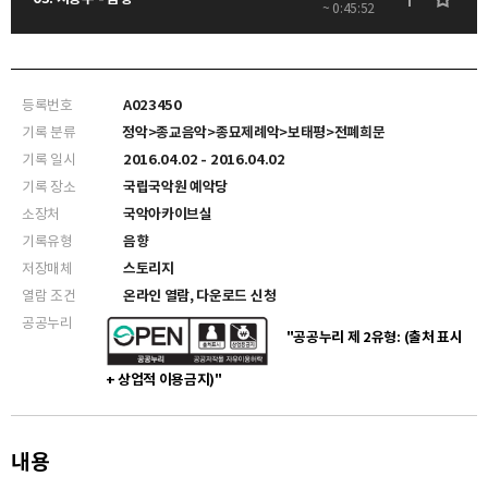
~ 0:45:52
등록번호
A023450
기록 분류
정악>종교음악>종묘제례악>보태평>전폐희문
기록 일시
2016.04.02 - 2016.04.02
기록 장소
국립국악원 예악당
소장처
국악아카이브실
기록유형
음향
저장매체
스토리지
열람 조건
온라인 열람, 다운로드 신청
공공누리
"공공누리 제 2유형: (출처 표시
+ 상업적 이용금지)"
내용