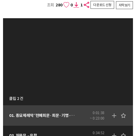
조회
280
0
1
다운로드 신청
자막보기
클립 2 건
0:01:38
01. 종묘제례악 '전폐희문·희문·기명·역성·소무·독경·영관' - 음향
~ 0:23:00
0:34:52
03. 처용무 - 음향