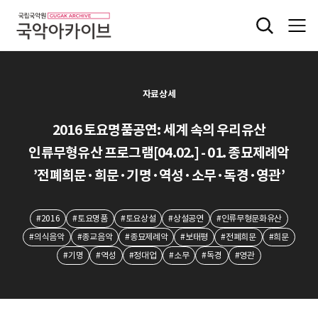
자료상세
2016 토요명품공연: 세계 속의 우리유산
인류무형유산 프로그램[04.02.] - 01. 종묘제례악
’전폐희문·희문·기명·역성·소무·독경·영관’
#2016
#토요명품
#토요상설
#상설공연
#인류무형문화유산
#의식음악
#종교음악
#종묘제례악
#보태평
#전폐희문
#희문
#기명
#역성
#정대업
#소무
#독경
#영관