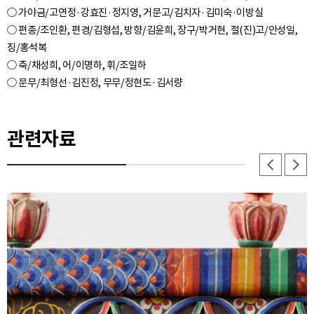
○ 가야금/고연정·강효진·정지영, 거문고/김치자·김미숙·이방실
○ 편종/조인환, 편경/김형섭, 방향/김윤희, 장구/박거현, 절(진)고/안성일,
징/홍석복
○ 축/채성희, 어/이명하, 휘/조일하
관련자료