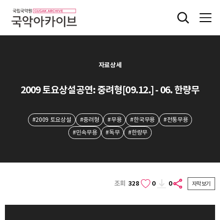
자료상세
2009 토요상설공연: 중려형[09.12.] - 06. 한량무
#2009 토요상설
#중려형
#무용
#한국무용
#전통무용
#민속무용
#독무
#한량무
조회
328
0
0
자막보기