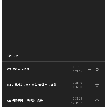
클립 5 건
0:10:21
02. 보허사 - 음향
~ 0:21:25
0:31:10
04.여창가곡 - 우조 우락 '바람은' - 음향
~ 0:37:18
0:38:13
05. 궁중정재 - 헌천화 - 음향
~ 0:46:12