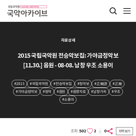
자료상세
2015 국립국악원 전승악보집: 가야금정악보
[11.30.] 음원 - 08-08. 남창 우조 소용이
#2015
#국립국악원
#전승악보집
#정악보
#正樂譜
#正樂
#가야금정악보
#정악
#음원
#음향자료
#남창가곡
#우조
#소용이
조회
502
2
0
자막보기