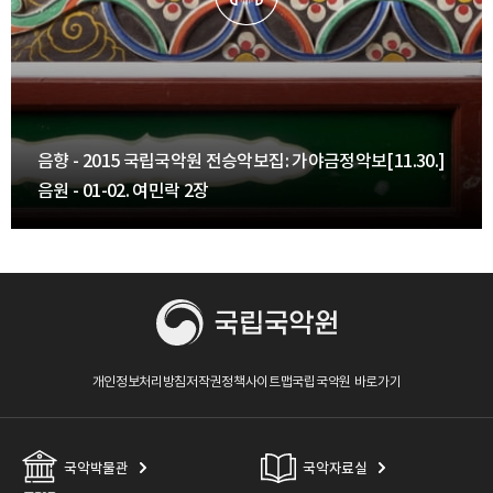
음향 - 2015 국립국악원 전승악보집: 가야금정악보[11.30.]
음원 - 01-02. 여민락 2장
개인정보처리방침
저작권정책
사이트맵
국립국악원 바로가기
국악박물관
국악자료실