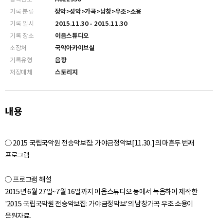
기록 분류
정악>성악>가곡>남창>우조>소용
기록 일시
2015.11.30 - 2015.11.30
기록 장소
이음스튜디오
소장처
국악아카이브실
기록유형
음향
저장매체
스토리지
내용
○ 2015 국립국악원 전승악보집: 가야금정악보[11.30.]의 마흔두 번째
프로그램
○ 프로그램 해설
2015년 6월 27일~7월 16일까지 이음스튜디오 등에서 녹음하여 제작한
'2015 국립국악원 전승악보집: 가야금정악보'의 남창가곡 우조 소용이