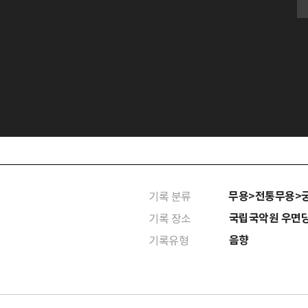
무용>전통무용>
기록 분류
국립국악원 우면
기록 장소
음향
기록유형