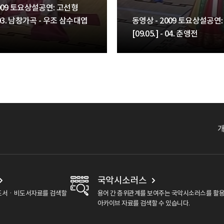
2009 토요상설공연: 고선형
 - 03. 남창가곡 - 우조 삼수대엽
동영상 - 2009 토요상설공연
[09.05.] - 04. 춘앵전
국악시소러스
도서ㆍ비도서자료를 검색할
용어 간 층위관계를 보여주는 국악시소러스를 활
아카이브 자료를 검색할 수 있습니다.