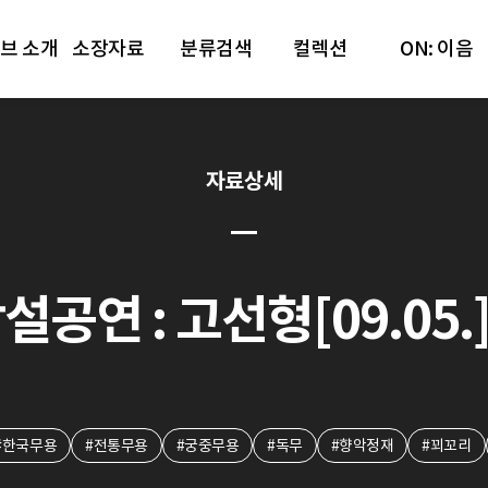
브 소개
소장자료
분류검색
컬렉션
ON: 이음
자료상세
설공연 : 고선형[09.05.] 
#한국무용
#전통무용
#궁중무용
#독무
#향악정재
#꾀꼬리