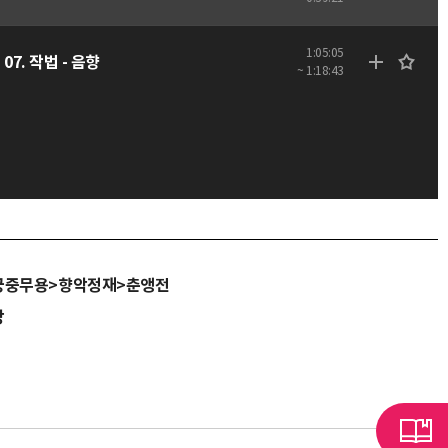
1:05:05
07. 작법 - 음향
~ 1:18:43
궁중무용>향악정재>춘앵전
당