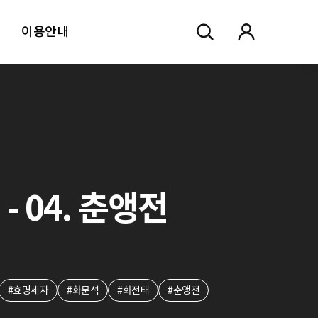
이용안내
- 04. 춘앵전
#효명세자
#화문석
#화전태
#춘앵전