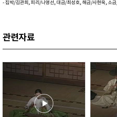
- 집박/김관희, 피리/나영선, 대금/최성호, 해금/사현욱, 소
관련자료