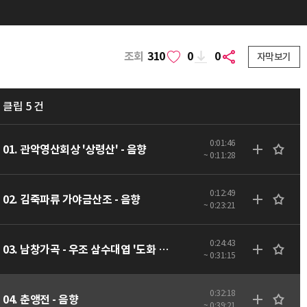
조회
310
0
0
자막보기
클립 5 건
0:01:46
01. 관악영산회상 '상령산' - 음향
~ 0:11:28
0:12:49
02. 김죽파류 가야금산조 - 음향
~ 0:23:21
0:24:43
03. 남창가곡 - 우조 삼수대엽 '도화 이화' - 음향
~ 0:31:15
0:32:18
04. 춘앵전 - 음향
~ 0:39:21