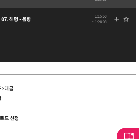
1:15:50
07. 해령 - 음향
~ 1:28:08
조>대금
당
운로드 신청