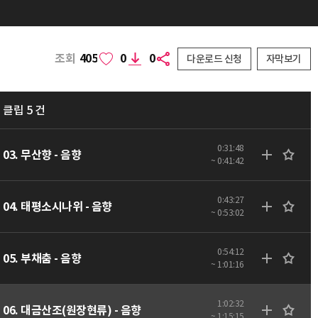
조회
405
0
0
다운로드 신청
자막보기
클립 5 건
0:31:48
03. 무산향 - 음향
~ 0:41:42
0:43:27
04. 태평소시나위 - 음향
~ 0:53:02
0:54:12
05. 부채춤 - 음향
~ 1:01:16
1:02:32
06. 대금산조(원장현류) - 음향
~ 1:15:15