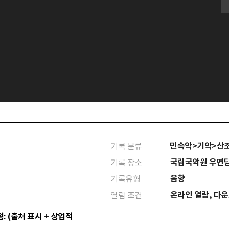
민속악>기악>산
기록 분류
국립국악원 우면
기록 장소
음향
기록유형
온라인 열람, 다
열람 조건
: (출처 표시 + 상업적