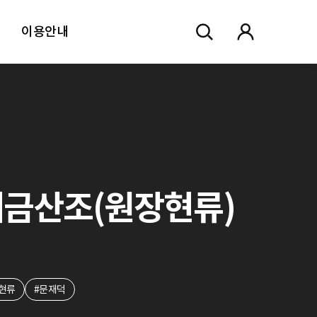
이용안내
. 대금산조(원장현류)
현류
#문재덕