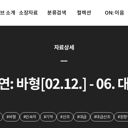
브 소개
소장자료
분류검색
컬렉션
ON: 이음
자료상세
: 바형[02.12.] - 06
#바형
#민속악
#기악
#산조
#대금
#대금산조
#원장