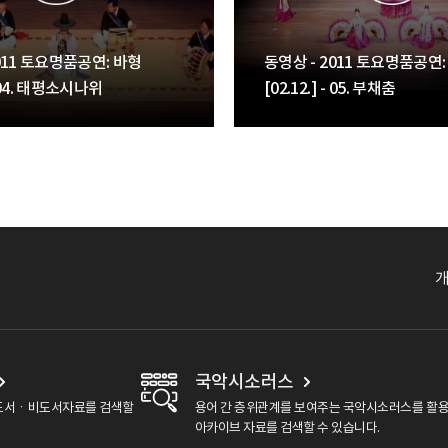
011 토요명품공연: 바형
동영상 - 2011 토요명품공연:
 - 04. 태평소시나위
[02.12.] - 05. 부채춤
국악시소러스
도서ㆍ비도서자료를 검색할
용어 간 층위관계를 보여주는 국악시소러스를 활
아카이브 자료를 검색할 수 있습니다.