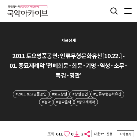
자료상세
2011 토요명품공연: 인류무형문화유산[10.22.] -
01. 종묘제례악 ’전폐희문·희문·기명·역성·소무·
독경·영관’
#2011 토요명품공연
#토요상설
#상설공연
#인류무형문화유산
#정악
#종교음악
#종묘제례악
조회
611
0
3
다운로드 신청
자막보기