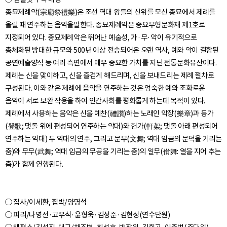
종묘제례악(宗廟祭禮樂)은 조선 역대 왕들의 신위를 모신 종묘에서 제례를
올릴 때 연주하는 음악을말한다. 종묘제례악은 중요무형문화재 제1호로
지정되어 있다. 종묘제례악은 뛰어난 예술성, 가·무·악이 유기적으로
총체화된 방대한 규모와 500년 이상 전승되어온 오랜 역사, 예와 악이 결합된
공연예술양식 등 여러 측면에서 매우 중요한 가치를 지닌 전통문화유산이다.
제례는 신을 맞이하고, 신을 즐겁게 해드리며, 신을 보내드리는 제례 절차로
구성된다. 이와 같은 제례에 음악을 연주하는 것은 엄숙한 예와 조화로운
음악이 서로 보완 작용을 하여 인간사회를 평화롭게 하는데 목적이 있다.
제례에서 사용하는 음악은 신을 예찬(禮讚)하는 노래인 악장(樂章)과 등가
(登歌; 댓돌 위에 편성되어 연주하는 악대)와 헌가(軒架; 댓돌 아래 편성되어
연주하는 악대) 두 악대의 연주, 그리고 문무(文舞; 역대 임금의 문덕을 기리는
춤)와 무무(武舞; 역대 임금의 무공을 기리는 춤)의 일무(佾舞: 열을 지어 추는
○ 집사/이세환, 집박/양명석
○ 피리/나영선·고우석·윤형욱·김성준·김현성(연수단원)