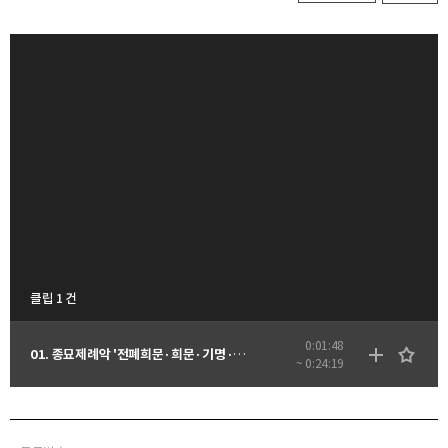
클립 1 건
0:01:48
01. 종묘제례악 '전폐희문·희문·기명·역성·소무·독경·영관' - 음향
~ 0:24:19