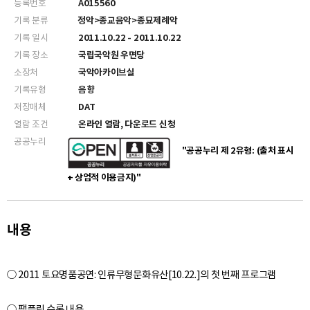
등록번호
A015560
기록 분류
정악>종교음악>종묘제례악
기록 일시
2011.10.22 - 2011.10.22
기록 장소
국립국악원 우면당
소장처
국악아카이브실
기록유형
음향
저장매체
DAT
열람 조건
온라인 열람, 다운로드 신청
공공누리
"공공누리 제 2유형: (출처 표시
+ 상업적 이용금지)"
내용
○ 2011 토요명품공연: 인류무형문화유산[10.22.]의 첫 번째 프로그램
○ 팸플릿 수록 내용