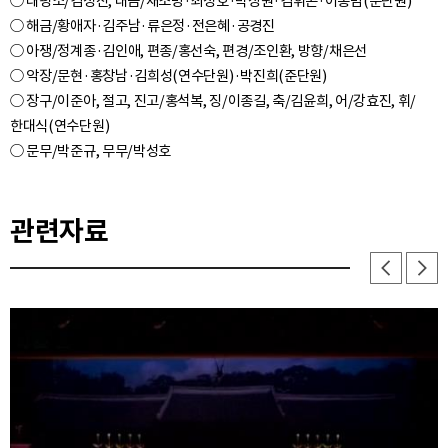
○ 태평소/김성진, 대금/채조병·최성호·박장원·김휘곤·이종범(준단원)
○ 해금/황애자·김주남·류은정·전은혜·공경진
○ 아쟁/정계종·김인애, 편종/홍선숙, 편경/조인환, 방향/채은선
○ 악장/문현·홍창남·김희성(연수단원)·박진희(준단원)
○ 장구/이준아, 절고, 진고/홍석복, 징/이종길, 축/김윤희, 어/강효진, 휘/
한대식(연수단원)
관련자료