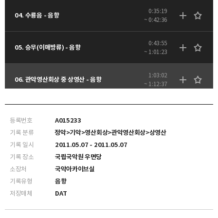
0:35:19
04. 수룡음 - 음향
~ 0:42:36
0:43:55
05. 승무(이매방류) - 음향
~ 1:01:23
1:03:02
06. 관악영산회상 중 상영산 - 음향
~ 1:12:37
1:13:32
07. 사물놀이 - 음향
~ 1:25:25
등록번호
A015233
기록 분류
정악>기악>영산회상>관악영산회상>상영산
기록 일시
2011.05.07 - 2011.05.07
기록 장소
국립국악원 우면당
소장처
국악아카이브실
기록유형
음향
저장매체
DAT