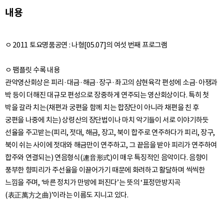
내용
ㅇ 2011 토요명품공연 : 나형[05.07]의 여섯 번째 프로그램
ㅇ 팸플릿 수록 내용
관악영산회상은 피리·대금·해금·장구·좌고의 삼현육각 편성에 소금·아쟁과
박 등이 더해진 대규모 편성으로 장중하게 연주되는 영산회상이다. 특히 첫
박을 갈라 치는(채편과 궁편을 함께 치는 합장단이 아니라 채편을 친 후
궁편을 나중에 치는) 상령산의 장단법이나 마치 악기들이 서로 이야기하듯
선율을 주고받는(피리, 젓대, 해금, 장고, 북이 합주로 연주하다가 피리, 장구,
북이 쉬는 사이에 젓대와 해금만이 연주하고, 그 끝음을 받아 피리가 연주하여
합주와 연결되는) 연음형식(連音形式)이 매우 특징적인 음악이다. 음향이
풍부한 향피리가 주선율을 이끌어가기 때문에 화려하고 활달하며 씩씩한
느낌을 주며, ‘바른 정치가 만방에 퍼진다’는 뜻의 ‘표정만방지곡