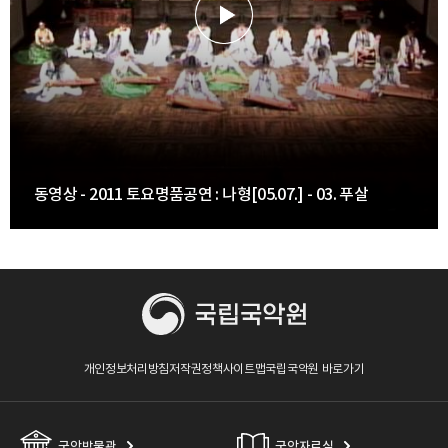
동영상 - 2011 토요명품공연 : 나형[05.07.] - 03. 푸살
개인정보처리방침
저작권정책
사이트맵
국립국악원 바로가기
국악박물관
국악자료실