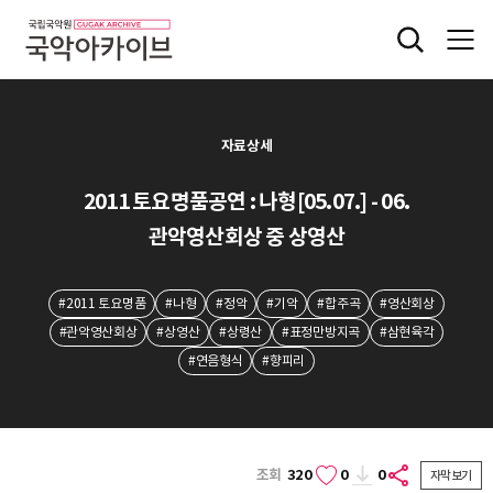
자료상세
2011 토요명품공연 : 나형[05.07.] - 06.
관악영산회상 중 상영산
#2011 토요명품
#나형
#정악
#기악
#합주곡
#영산회상
#관악영산회상
#상영산
#상령산
#표정만방지곡
#삼현육각
#연음형식
#향피리
조회
320
0
0
자막보기