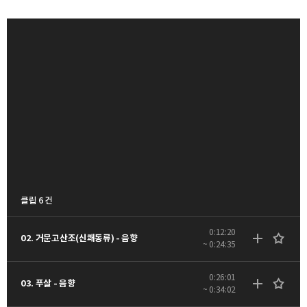
클립 6 건
0:12:20
02. 거문고산조(신쾌동류) - 음향
~ 0:24:35
0:26:01
03. 푸살 - 음향
~ 0:34:02