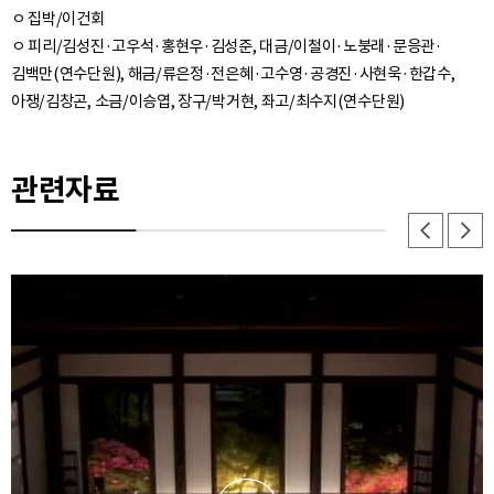
ㅇ 집박/이건회
ㅇ 피리/김성진·고우석·홍현우·김성준, 대금/이철이·노붕래·문응관·
김백만(연수단원), 해금/류은정·전은혜·고수영·공경진·사현욱·한갑수,
관련자료