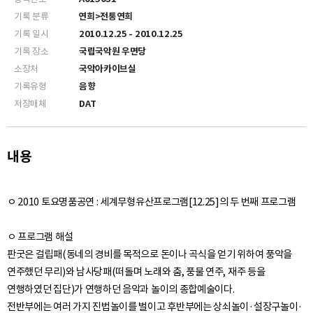
기록 분류
연희>전통연희
기록 일시
2010.12.25 - 2010.12.25
기록 장소
국립국악원 우면당
소장처
국악아카이브실
기록유형
음향
저장매체
DAT
내용
ㅇ 2010 토요명품공연 : 세계무형유산프로그램[12.25]의 두 번째 프로그램
ㅇ 프로그램 해설
판굿은 걸립패(동네의 경비를 목적으로 돈이나 곡식을 얻기 위하여 풍악을
연주했던 무리)와 남사당패(떠돌며 노래와 춤, 풍물 연주, 재주 등을
연행하였던 집단)가 연행하던 음악과 놀이의 종합예술이다.
전반부에는 여러 가지 진법놀이를 벌이고 후반부에는 상쇠놀이·설장구놀이·