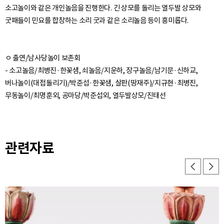
소고놀이와 같은 개인놀음을 진행한다. 긴 상모를 돌리는 열두발 상모와
ㅇ 출연/남사당놀이 보존회
- 소고놀음/최병진·한꽃샘, 쇠놀음/지운하, 장구놀음/남기문·신하교,
버나놀이(대접돌리기)/박준섭·한꽃샘, 살판(땅재주)/지규현·최병진,
무동놀이/최명훈외, 공마당/박준섭외, 열두발상모/진태선
관련자료