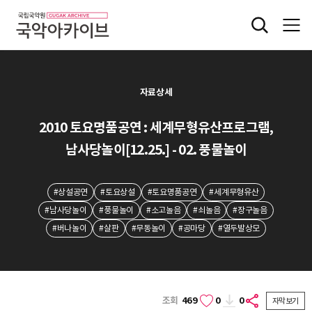
자료상세
2010 토요명품공연 : 세계무형유산프로그램,
남사당놀이[12.25.] - 02. 풍물놀이
#상설공연
#토요상설
#토요명품공연
#세계무형유산
#남사당놀이
#풍물놀이
#소고놀음
#쇠놀음
#장구놀음
#버나놀이
#살판
#무동놀이
#공마당
#열두발상모
조회
469
0
0
자막보기