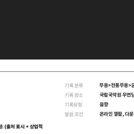
무용>전통무용>
기록 분류
국립국악원 우면
기록 장소
음향
기록유형
온라인 열람, 다
열람 조건
: (출처 표시 + 상업적