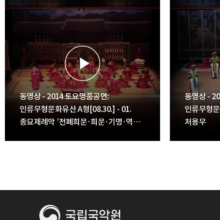
동영상 - 2014 토요명품공연:
동영상 - 2
인류무형문화유산 A형[08.30.] - 01.
인류무형문화유
종묘제례악 ’전폐희문·희문·기명·역성·
처용무
소무·독경·영관’