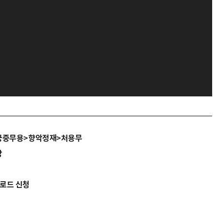
궁중무용>향악정재>처용무
당
운로드 신청