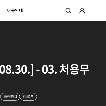
이용안내
30.] - 03. 처용무
#향악정재
#처용무