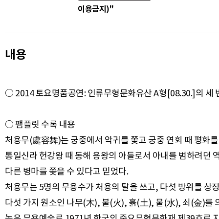
이용금지)"
내용
○ 2014 토요명품공연: 인류무형문화유산 A형[08.30.]의 세
○ 팸플릿 수록 내용
처용무(處容舞)는 궁중에서 악귀를 쫓고 궁중 연회 때 평화를
통일신라 헌강왕 때 동해 용왕의 아들로서 아내를 범하려던 역
다른 병마를 쫓을 수 있다고 믿었다.
처용무는 5명의 무용수가 처용의 탈을 쓰고, 다섯 방위를 상징하는
다섯 가지 원소인 나무(木), 불(火), 흙(土), 물(水), 쇠