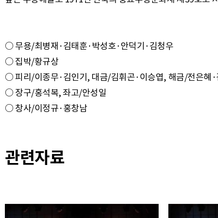
○ 무용/최병재·김태훈·박성호·안덕기·김청우
○ 집박/황규상
○ 피리/이종무·김인기, 대금/김휘곤·이승엽, 해금/전은혜·
○ 장구/홍석복, 좌고/안성일
관련자료