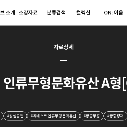
브 소개
소장자료
분류검색
컬렉션
ON: 이음
자료상세
인류무형문화유산 A형[08.
#상설공연
#유네스코 인류무형문화유산
#궁중무용
#궁중정재