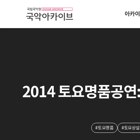
아카이
2014 토요명품공연: 
#토요명품
#토요상설