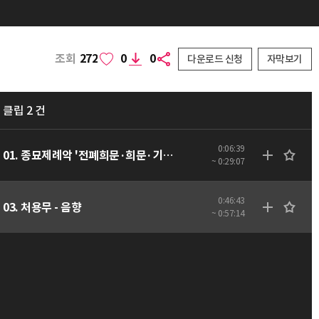
조회
272
0
0
다운로드 신청
자막보기
클립 2 건
0:06:39
01. 종묘제례악 '전폐희문·희문·기명·역성·소무·독경·영관' - 음향
~ 0:29:07
0:46:43
03. 처용무 - 음향
~ 0:57:14