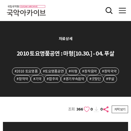
자료상세
2010 토요명품공연 : 마형[10.30.] - 04. 푸살
#2010 토요명품
#토요명품공연
#마형
#창작음악
#창작국악
#창작악
#기악
#합주곡
#경기무속음악
#굿장단
#푸살
조회
366
0
0
자막보기