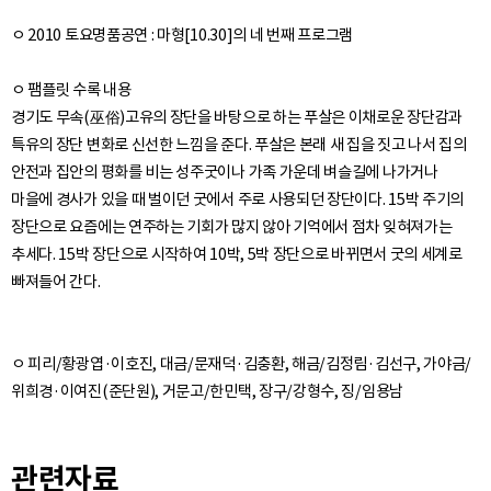
ㅇ 2010 토요명품공연 : 마형[10.30]의 네 번째 프로그램
ㅇ 팸플릿 수록 내용
경기도 무속(巫俗)고유의 장단을 바탕으로 하는 푸살은 이채로운 장단감과
특유의 장단 변화로 신선한 느낌을 준다. 푸살은 본래 새 집을 짓고 나서 집의
안전과 집안의 평화를 비는 성주굿이나 가족 가운데 벼슬길에 나가거나
마을에 경사가 있을 때 벌이던 굿에서 주로 사용되던 장단이다. 15박 주기의
장단으로 요즘에는 연주하는 기회가 많지 않아 기억에서 점차 잊혀져가는
추세다. 15박 장단으로 시작하여 10박, 5박 장단으로 바뀌면서 굿의 세계로
ㅇ 피리/황광엽·이호진, 대금/문재덕·김충환, 해금/김정림·김선구, 가야금/
관련자료