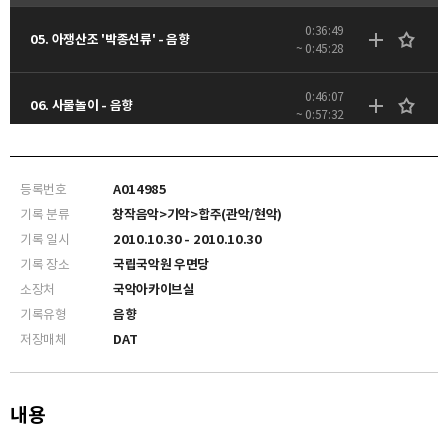
0:36:49
05. 아쟁산조 '박종선류' - 음향
~ 0:45:28
0:46:07
06. 사물놀이 - 음향
~ 0:57:32
1:07:40
08. 부채춤 - 음향
~ 1:14:37
등록번호
A014985
기록 분류
창작음악>기악>합주(관악/현악)
기록 일시
2010.10.30 - 2010.10.30
기록 장소
국립국악원 우면당
소장처
국악아카이브실
기록유형
음향
저장매체
DAT
내용