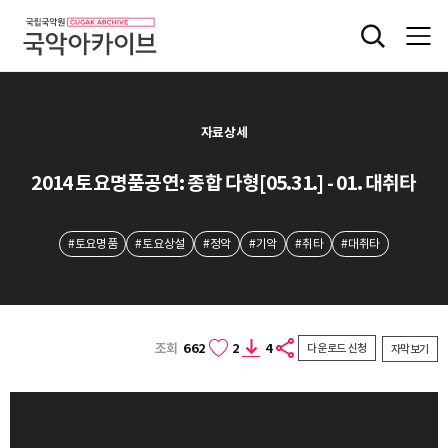
자료상세
2014 토요명품공연: 종합 다형[05.31.] - 01. 대취타
#토요명품
#토요상설
#정악
#기악
#취타
#대취타
조회
662
2
4
다운로드 신청
자막보기