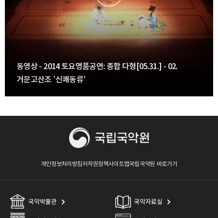
동영상 - 2014 토요명품공연: 종합 다형[05.31.] - 02.
거문고산조 ’신쾌동류’
개인정보처리방침
저작권정책
사이트맵
국립국악원 바로가기
국악박물관
국악자료실