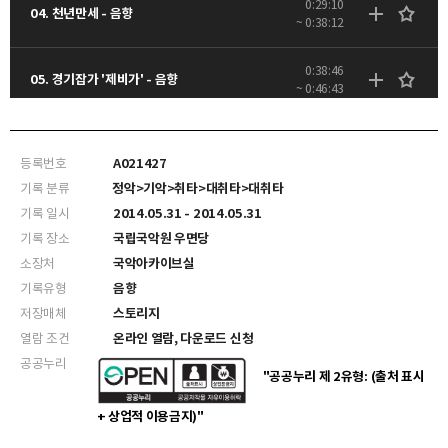
0:29:10
04. 천년만세 - 음향
~ 0:38:12
0:38:46
05. 경기잡가 '제비가' - 음향
~ 0:46:43
0:54:19
07. 진도북춤 - 음향
~ 1:02:12
등록번호
A021427
기록 분류
정악>기악>취타>대취타>대취타
기록 일시
2014.05.31 - 2014.05.31
기록 장소
국립국악원 우면당
소장처
국악아카이브실
기록유형
음향
저장매체
스토리지
열람 조건
온라인 열람, 다운로드 신청
공공누리
"공공누리 제 2유형: (출처 표시
+ 상업적 이용금지)"