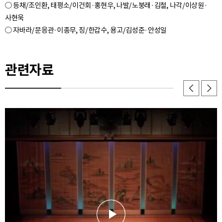
○ 등채/조인환, 태평소/이건회·홍현우, 나발/노붕래·김철, 나각/이상원·
사현욱
관련자료