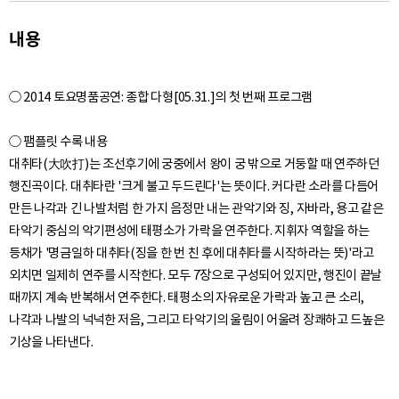
내용
○ 2014 토요명품공연: 종합 다형[05.31.]의 첫 번째 프로그램
○ 팸플릿 수록 내용
대취타(大吹打)는 조선후기에 궁중에서 왕이 궁 밖으로 거둥할 때 연주하던
행진곡이다. 대취타란 '크게 불고 두드린다'는 뜻이다. 커다란 소라를 다듬어
만든 나각과 긴 나발처럼 한 가지 음정만 내는 관악기와 징, 자바라, 용고 같은
타악기 중심의 악기편성에 태평소가 가락을 연주한다. 지휘자 역할을 하는
등채가 '명금일하 대취타(징을 한 번 친 후에 대취타를 시작하라는 뜻)'라고
외치면 일제히 연주를 시작한다. 모두 7장으로 구성되어 있지만, 행진이 끝날
때까지 계속 반복해서 연주한다. 태평소의 자유로운 가락과 높고 큰 소리,
나각과 나발의 넉넉한 저음, 그리고 타악기의 울림이 어울려 장쾌하고 드높은