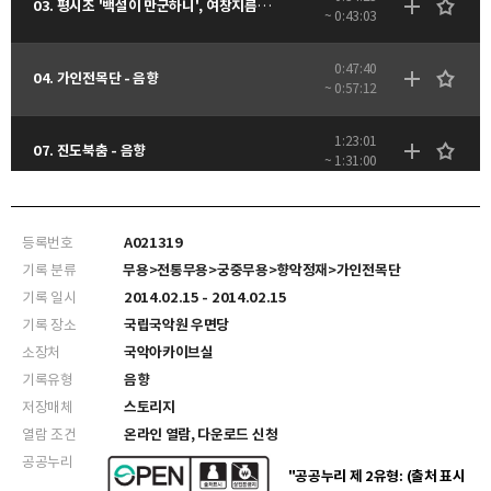
03. 평시조 '백설이 만군하니', 여창지름시조 '송림에 눈이오니' - 음향
~ 0:43:03
0:47:40
04. 가인전목단 - 음향
~ 0:57:12
1:23:01
07. 진도북춤 - 음향
~ 1:31:00
등록번호
A021319
기록 분류
무용>전통무용>궁중무용>향악정재>가인전목단
기록 일시
2014.02.15 - 2014.02.15
기록 장소
국립국악원 우면당
소장처
국악아카이브실
기록유형
음향
저장매체
스토리지
열람 조건
온라인 열람, 다운로드 신청
공공누리
"공공누리 제 2유형: (출처 표시