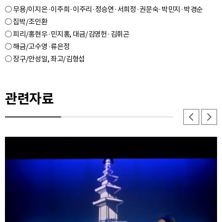
○ 무용/이지은·이주희·이주리·정승연·서희정·권문숙·박민지·박경순
○ 집박/조인환
○ 피리/홍현우·민지홍, 대금/김영헌·김휘곤
○ 해금/고수영·류은정
관련자료