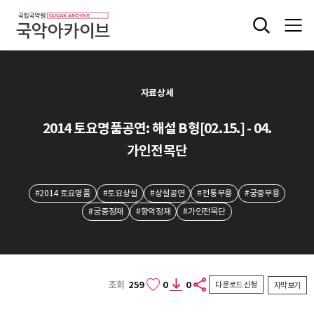
자료상세
2014 토요명품공연: 해설 B형[02.15.] - 04.
가인전목단
#2014 토요명품
#토요상설
#상설공연
#전통무용
#궁중무용
#궁중정재
#향악정재
#가인전목단
조회
259
0
0
다운로드 신청
자막보기