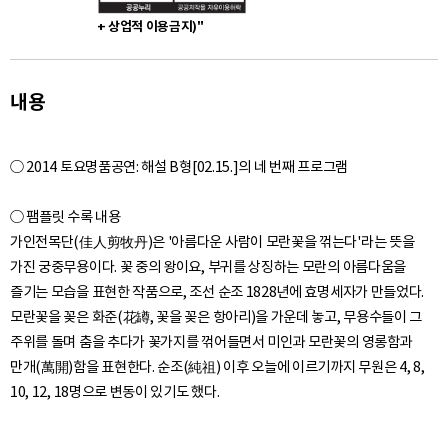
+ 상업적 이용금지)"
내용
○ 2014 토요명품공연: 해설 B형[02.15.]의 네 번째 프로그램
○ 팸플릿 수록 내용
가인전목단(佳人剪牧丹)은 '아름다운 사람이 모란꽃을 꺾는다'라는 뜻을
가진 궁중무용이다. 꽃 중의 왕이요, 부귀를 상징하는 모란의 아름다움을
즐기는 모습을 표현한 작품으로, 조선 순조 1828년에 효명세자가 만들었다.
모란꽃을 꽂은 화준(花罇, 꽃을 꽂은 항아리)을 가운데 놓고, 무용수들이 그
주위를 돌며 춤을 추다가 꽃가지를 꺾어들면서 미인과 모란꽃의 영롱함과
만개(萬開)함을 표현한다. 순조(純祖) 이후 오늘에 이르기까지 무원은 4, 8,