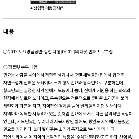
+ 상업적 이용금지)"
내용
○ 2013 토요명품공연: 종합 다형[06.01.]의 다섯 번째 프로그램
○ 팸플릿 수록 내용
민요는 사람들 사이에서 저절로 생겨나서 오랜 세월동안 입에서 입으로
자연스럽게 전해온 노래이다. 크게 향토민요와 통속민요로 구분하는데,
향토민요는 일정한 지역 안에서 노동이나 놀이, 신에게 기원을 하는 의식의
현장에서 부르던 노래이고, 통속민요는 전문적으로 훈련된 소리꾼이 불러
세련되게 다듬어 지고, 지역적인 경계를 넘어 널리 불려지던 노래이다.
지역마다 독특한 사투리가 있는 것처럼 민요에도 서로 다른 음악적인 특징이
있는데, 서도민요는 우리나라 서북지방인 황해도, 평안도 지역에서 불렸던
민요를 가리킨다. 눌러 떨어주는 소리가 특징으로 '수심가'가 대표
적인 노래여서 이 지역의 음악적인 특징을 '수심가토리'라고도 한다. 산염불,