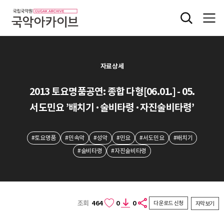
자료상세
2013 토요명품공연: 종합 다형[06.01.] - 05.
서도민요 ’배치기·술비타령·자진술비타령’
#토요명품
#민속악
#성악
#민요
#서도민요
#배치기
#술비타령
#자진술비타령
조회
464
0
0
다운로드 신청
자막보기