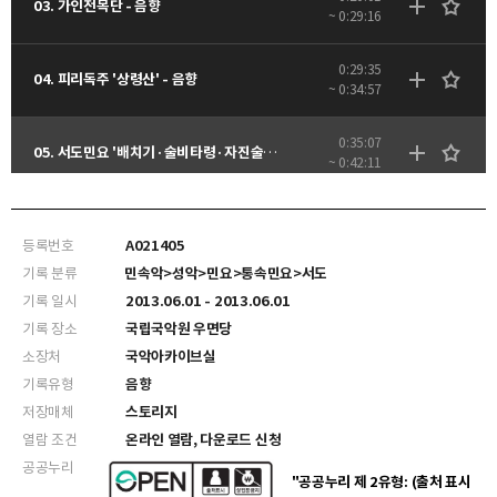
03. 가인전목단 - 음향
~ 0:29:16
0:29:35
04. 피리독주 '상령산' - 음향
~ 0:34:57
0:35:07
05. 서도민요 '배치기·술비타령·자진술비타령' - 음향
~ 0:42:11
0:50:52
07. 한량무(조흥동류) - 음향
~ 0:59:42
등록번호
A021405
기록 분류
민속악>성악>민요>통속민요>서도
기록 일시
2013.06.01 - 2013.06.01
기록 장소
국립국악원 우면당
소장처
국악아카이브실
기록유형
음향
저장매체
스토리지
열람 조건
온라인 열람, 다운로드 신청
공공누리
"공공누리 제 2유형: (출처 표시