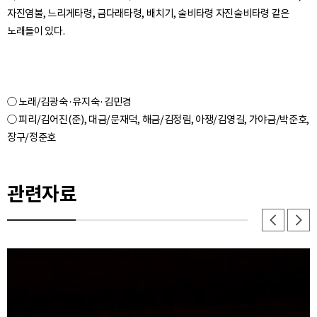
자진염불, 느리게타령, 금다래타령, 배치기, 술비타령 자진술비타령 같은
노래들이 있다.
○ 노래/김광숙·유지숙·김민경
○ 피리/김어진(준), 대금/문재덕, 해금/김정림, 아쟁/김영길, 가야금/박준호,
관련자료